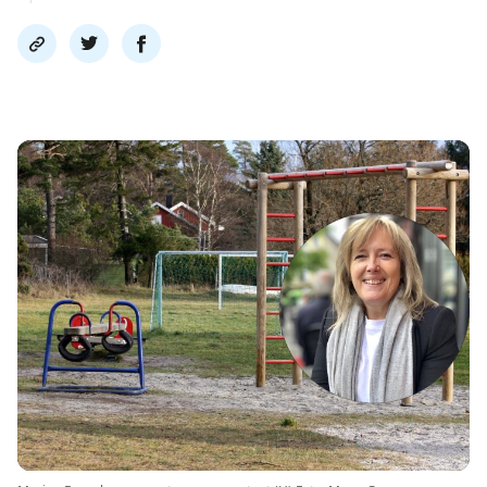
Del
Del
Del
link
på
på
twitter
facebook