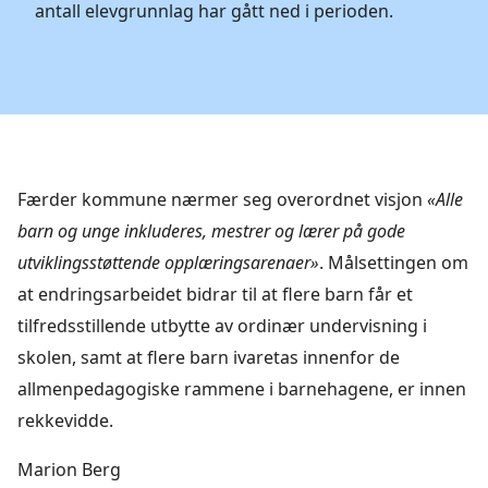
antall elevgrunnlag har gått ned i perioden.
Færder kommune nærmer seg overordnet visjon
«
Alle
barn og unge inkluderes, mestrer og læ
rer på gode
utviklingsst
ø
ttende oppl
æ
ringsarenaer
»
. Målsettingen om
at endringsarbeidet bidrar til at flere barn får et
tilfredsstillende utbytte av ordinær undervisning i
skolen, samt at flere barn ivaretas innenfor de
allmenpedagogiske rammene i barnehagene, er innen
rekkevidde.
Marion Berg