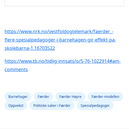
https://www.nrk.no/vestfoldogtelemark/faerder_-
flere-spesialpedagoger-i-barnehagen-gir-effekt-pa-
skolebarna-1.16703522
https://www.tb.no/tidlig-innsats/o/5-76-1022914#am-
comments
Barnehager
Færder
Færder Høyre
Færder-modellen
Oppvekst
Politiske saker i Færder
Spesialpedagoger