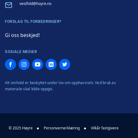
Email
vestfold@hoyre.no
FORSLAG TIL FORBEDRINGER?
Gi oss beskjed!
SOSIALE MEDIER
Facebook
Instagram
YouTube
LinkedIn
Twitter
Alt innhold er beskyttet under lov om opphavsrett. Ved bruk av
materiale skal kilde oppgis.
© 2025 Høyre
Personvernerklæring
Vilkår fastgivere