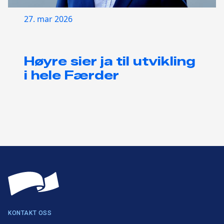
27. mar 2026
Høyre sier ja til utvikling
i hele Færder
KONTAKT OSS