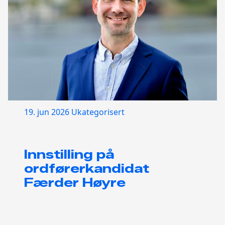
19. jun 2026
Ukategorisert
Innstilling på
ordførerkandidat
Færder Høyre