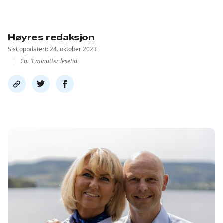
Høyres redaksjon
Sist oppdatert: 24. oktober 2023
Ca. 3 minutter lesetid
Del
Del
Del
link
på
på
twitter
facebook