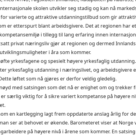
internasjonale skolen utvikler seg stadig og kan nå marke
 for varierte og attraktive utdanningstilbud som gir attrakt
m er etterspurt blant arbeidsgivere. Det at regionen har et
kompetansemiljø i tillegg til lang erfaring innen internasjon
att privat næringsliv gjør at regionen og dermed Innland
e utviklingsmuligheter i åra som kommer.
 løfte yrkesfagene og spesielt høyere yrkesfaglig utdanning.
ter yrkesfaglig utdanning i næringslivet, og arbeidsgivere et
ette løftet som nå gjøres er derfor veldig gledelig.
ornøyd med satsingen som det nå er enighet om og trekker fr
er særlig viktig for å sikre variert kompetanse på høyere ni
et.
m en kartlegging lagt frem oppdaterte anslag årlig for d
an ser at behovet er økende. Barometeret viser at Norge vi
agarbeidere på høyere nivå i årene som kommer. En satsing