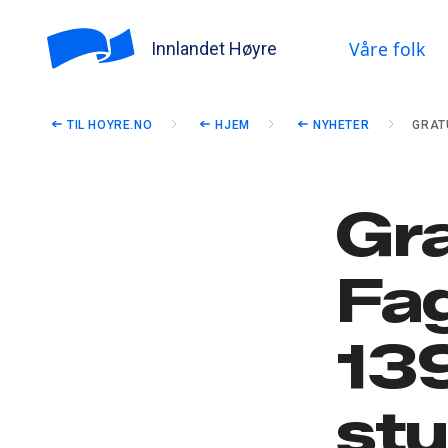
Våre folk
Innlandet Høyre
TIL HOYRE.NO
HJEM
NYHETER
GRAT
Gra
Fa
13
stu