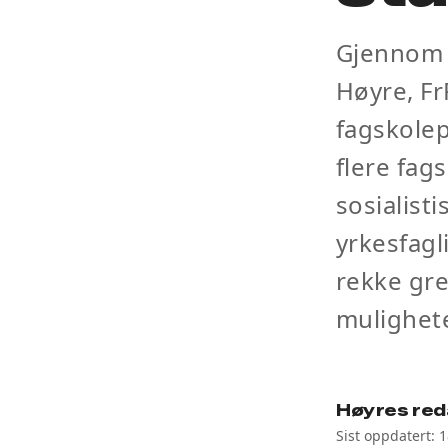
Gjennom 
Høyre, Fr
fagskolep
flere fag
sosialist
yrkesfagl
rekke gre
mulighete
Høyres red
Sist oppdatert: 1