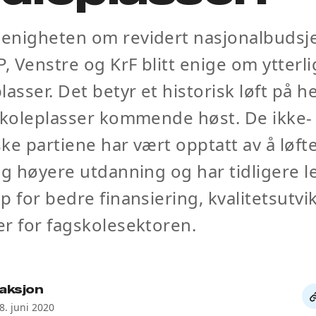
enigheten om revidert nasjonalbudsje
P, Venstre og KrF blitt enige om ytterl
lasser. Det betyr et historisk løft på h
skoleplasser kommende høst. De ikke-
iske partiene har vært opptatt av å løft
ig høyere utdanning og har tidligere l
p for bedre finansiering, kvalitetsutvi
r for fagskolesektoren.
aksjon
De
8. juni 2020
li