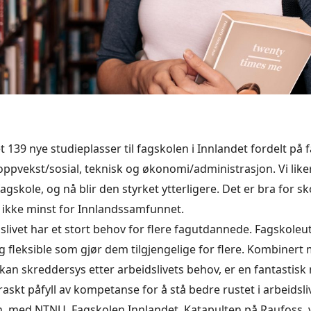
139 nye studieplasser til fagskolen i Innlandet fordelt p
oppvekst/sosial, teknisk og økonomi/administrasjon. Vi liker 
gskole, og nå blir den styrket ytterligere. Det er bra for sk
 ikke minst for Innlandssamfunnet.
idslivet har et stort behov for flere fagutdannede. Fagskol
og fleksible som gjør dem tilgjengelige for flere. Kombinert
an skreddersys etter arbeidslivets behov, er en fantastisk 
raskt påfyll av kompetanse for å stå bedre rustet i arbeidsli
n, med NTNU, Fagskolen Innlandet, Katapulten på Raufoss,