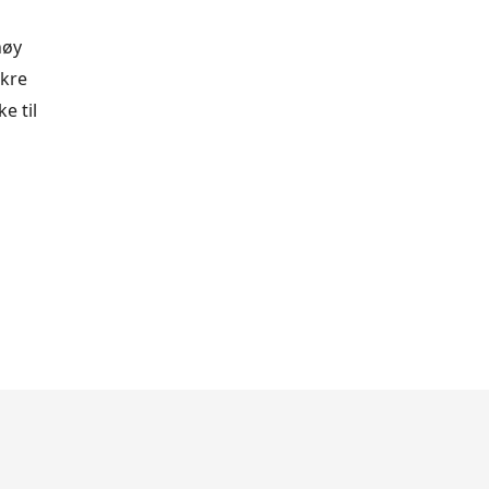
høy
ikre
e til