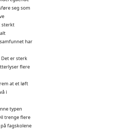
dsføre seg som
ive
 sterkt
alt
ssamfunnet har
 Det er sterk
terlyser flere
em at et løft
vå i
enne typen
l trenge flere
 på fagskolene