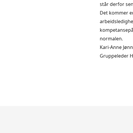
står derfor sen
Det kommer en t
arbeidsledighet
kompetansepåfyl
normalen.
Kari-Anne Jønn
Gruppeleder Hø