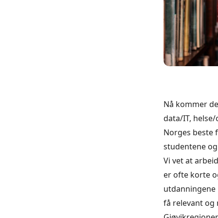
Nå kommer det 
data/IT, helse/
Norges beste fa
studentene og
Vi vet at arbe
er ofte korte 
utdanningene k
få relevant og 
Gjøvikregione