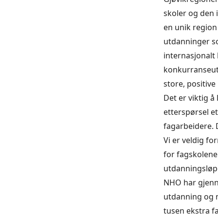
skoler og den 
en unik region
utdanninger so
internasjonalt 
konkurranseuts
store, positiv
Det er viktig å
etterspørsel et
fagarbeidere. D
Vi er veldig f
for fagskolene 
utdanningsløp
NHO har gjenno
utdanning og m
tusen ekstra f