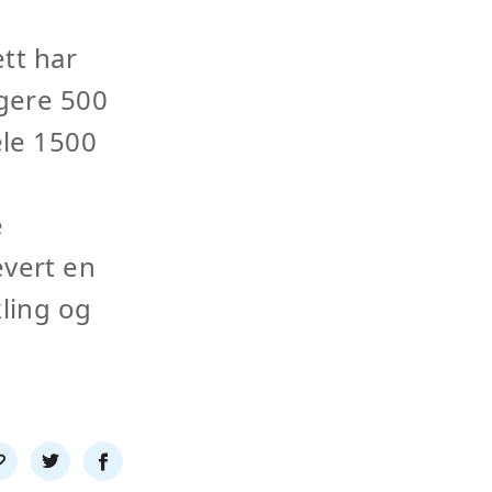
tt har
igere 500
ele 1500
e
evert en
kling og
l
Del
Del
nk
på
på