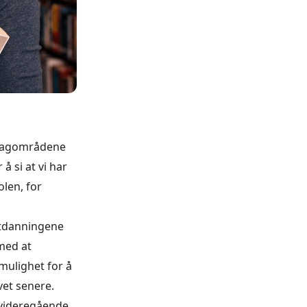
å fagområdene
å si at vi har
olen, for
eutdanningene
 med at
mulighet for å
vet senere.
 videregående