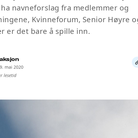
e ha navneforslag fra medlemmer og
eningene, Kvinneforum, Senior Høyre 
r er det bare å spille inn.
aksjon
De
19. mai 2020
li
r lesetid