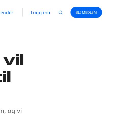
lender
Logg inn
BLI MEDLEM
vil
il
n, og vi