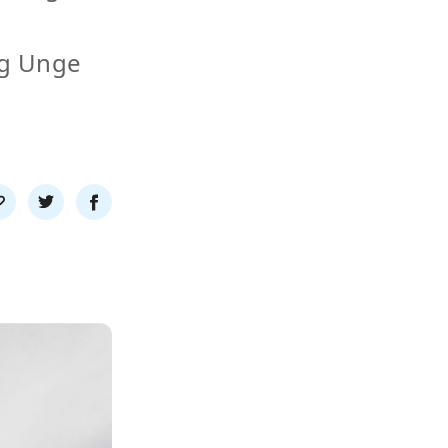
og Unge
l
Del
Del
nk
på
på
twitter
facebook