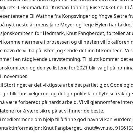
krets. I Hedmark har Kristian Tonning Riise takket nei til å s
esentantene Eli Wathne fra Kongsvinger og Yngve Sætre fr
 på nytt neste år, mens Jane Meyer og Terje Hylen har takket 
sjonskomiteen for Hedmark, Knut Fangberget, forteller at 
i komme nærmere i prosessen og til høsten vil lokalforen
ke navn de vil ha på listen, og sende det inn til komiteen. Vi 
er i en rådgivende uravstemning. Til slutt kommer det en 
onskomiteen og de nye listene for 2021 blir valgt på nomin
. november.
l Stortinget er det viktigste arbeidet partiet gjør. Gode og 
gir tillit hos velgerne, og det gir politisk innflytelse i vikti
må være forberedt på hardt arbeid. Vi vil gjennomføre inter
atene for å være sikre på at vi finner de beste.
i medlemmene om hjelp til å finne god navn vi kan vurdere,
ontaktinformasjon: Knut Fangberget, knut@vvn.no, 915615