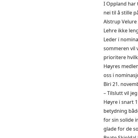
I Oppland har 
nei til å stil
Alstrup Velure 
Lehre ikke leng
Leder i nomina
sommeren vil v
prioritere hvil
Høyres medlemm
oss i nominasj
Biri 21. novemb
– Tilslutt vil 
Høyre i snart 1
betydning både
for sin solide 
glade for de so
Beate Skjoldal 