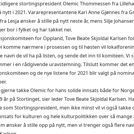
tidligere stortingspresident Olemic Thommessen fra Lille
le på nytt i 2021. Vararepresentantene Kari Anne Gjønnes fra
fra Lesja ønsker å stille på nytt neste år, mens Silje Johans
er bor i fylket og har takket nei.
sjonskomiteen for Oppland, Tove Beate Skjoldal Karlsen fort
i komme nærmere i prosessen og til høsten vil lokalforen
ke navn de vil ha på listen, og sende det inn til komiteen. Vi 
er i en rådgivende uravstemning. Tilslutt kommer det en i
onskomiteen og de nye listene for 2021 blir valgt på nomi
er.
jeg gjerne takke Olemic for hans solide innsats både for Nor
9 år på Stortinget, sier leder Tove Beate Skjoldal Karlsen. H
 som Stortingspresident, men ikke minst vil vi også takke
innsats for kulturen og hele kulturpolitikken over så mange å
m ønsker å stille opp på nytt, men vi trenger også flere nav
Karlsen.