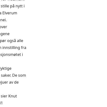
tille på nytt i
a Elverum
nei.
over
ingene
spør også alle
innstilling fra
asjonsmøtet i
dyktige
ge saker. De som
vjuer av de
 sier Knut
81