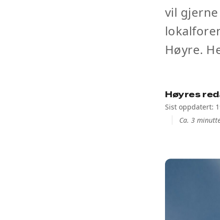
vil gjern
lokalfor
Høyre. He
Høyres red
Sist oppdatert: 
Ca. 3 minutte