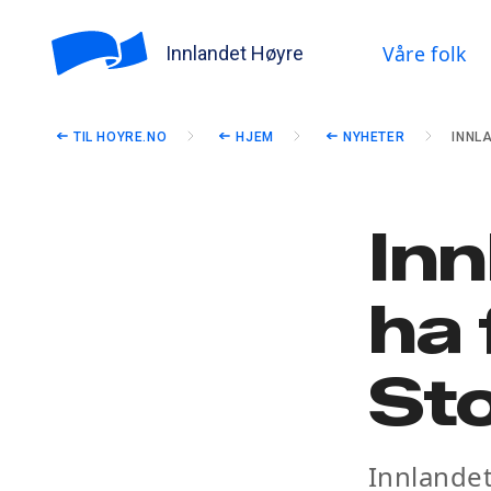
Våre folk
Innlandet Høyre
TIL HOYRE.NO
HJEM
NYHETER
INNL
Inn
ha 
Sto
Innlandet