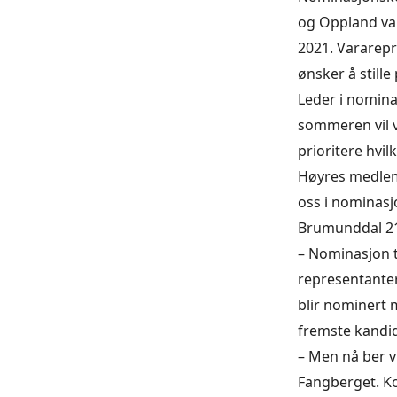
og Oppland valg
2021. Vararepr
ønsker å stille
Leder i nomina
sommeren vil v
prioritere hvil
Høyres medlemm
oss i nominasj
Brumunddal 21
– Nominasjon ti
representanter 
blir nominert 
fremste kandid
– Men nå ber v
Fangberget. K