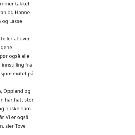
hammer takket
 Gran og Hanne
en og Lasse
eller at over
ingene
spør også alle
nnstilling fra
nasjonsmøtet på
ge, Oppland og
an har hatt stor
 og huske ham
r. Vi er også
n, sier Tove