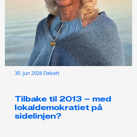
30. jun 2026
Debatt
Tilbake til 2013 – med
lokaldemokratiet på
sidelinjen?