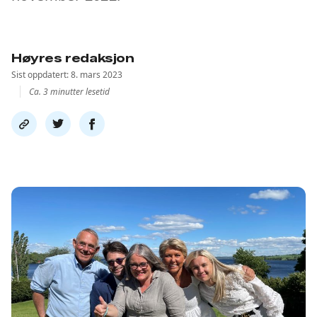
Høyres redaksjon
Sist oppdatert: 8. mars 2023
Ca. 3 minutter lesetid
Del
Del
Del
link
på
på
twitter
facebook