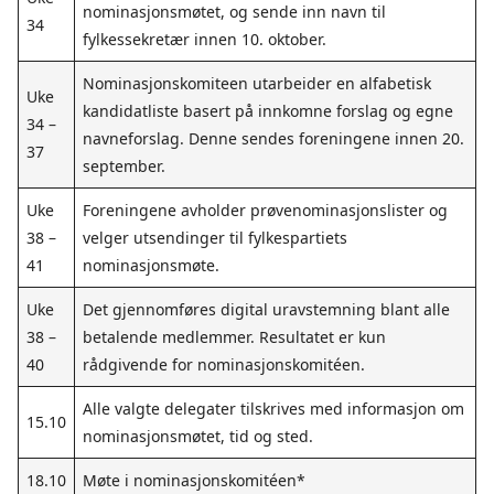
nominasjonsmøtet, og sende inn navn til
34
fylkessekretær innen 10. oktober.
Nominasjonskomiteen utarbeider en alfabetisk
Uke
kandidatliste basert på innkomne forslag og egne
34 –
navneforslag. Denne sendes foreningene innen 20.
37
september.
Uke
Foreningene avholder prøvenominasjonslister og
38 –
velger utsendinger til fylkespartiets
41
nominasjonsmøte.
Uke
Det gjennomføres digital uravstemning blant alle
38 –
betalende medlemmer. Resultatet er kun
40
rådgivende for nominasjonskomitéen.
Alle valgte delegater tilskrives med informasjon om
15.10
nominasjonsmøtet, tid og sted.
18.10
Møte i nominasjonskomitéen*