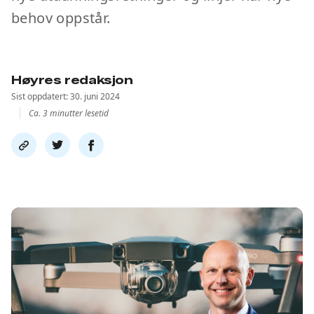
behov oppstår.
Høyres redaksjon
Sist oppdatert: 30. juni 2024
Ca. 3 minutter lesetid
Del
Del
Del
link
på
på
twitter
facebook