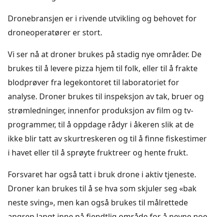
Dronebransjen er i rivende utvikling og behovet for
droneoperatører er stort.
Vi ser nå at droner brukes på stadig nye områder. De
brukes til å levere pizza hjem til folk, eller til å frakte
blodprøver fra legekontoret til laboratoriet for
analyse. Droner brukes til inspeksjon av tak, bruer og
strømledninger, innenfor produksjon av film og tv-
programmer, til å oppdage rådyr i åkeren slik at de
ikke blir tatt av skurtreskeren og til å finne fiskestimer
i havet eller til å sprøyte fruktreer og hente frukt.
Forsvaret har også tatt i bruk drone i aktiv tjeneste.
Droner kan brukes til å se hva som skjuler seg «bak
neste sving», men kan også brukes til målrettede
angrep langt inne på fiendtlig område for å nevne noe.