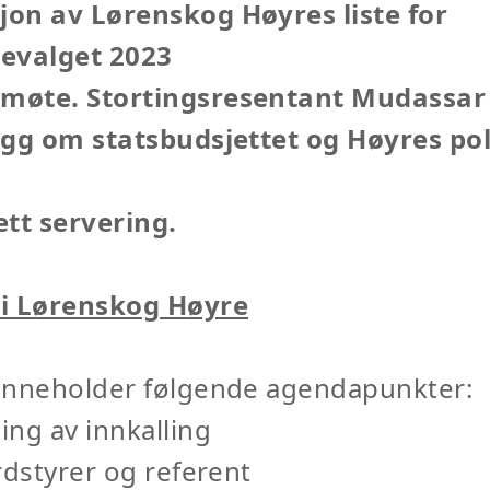
on av Lørenskog Høyres liste for
valget 2023
øte. Stortingsresentant Mudassar
egg om statsbudsjettet og Høyres pol
lett servering.
i Lørenskog Høyre
inneholder følgende agendapunkter:
ng av innkalling
rdstyrer og referent