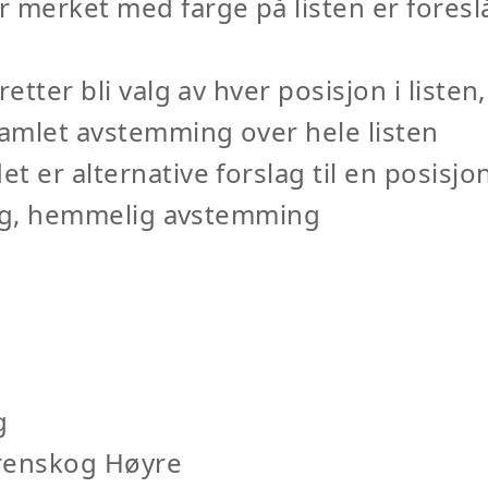
 merket med farge på listen er foresl
retter bli valg av hver posisjon i listen,
samlet avstemming over hele listen
t er alternative forslag til en posisjon
tlig, hemmelig avstemming
g
renskog Høyre