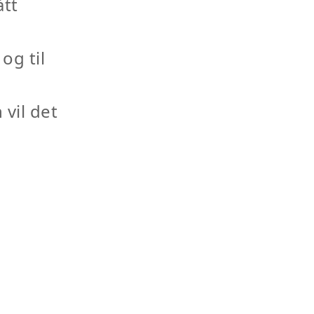
ått
 og til
 vil det