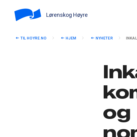
Lørenskog Høyre
TIL HOYRE.NO
HJEM
NYHETER
INKA
Ink
ko
og
no