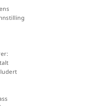
eens
nnstilling
er:
alt
ludert
ass