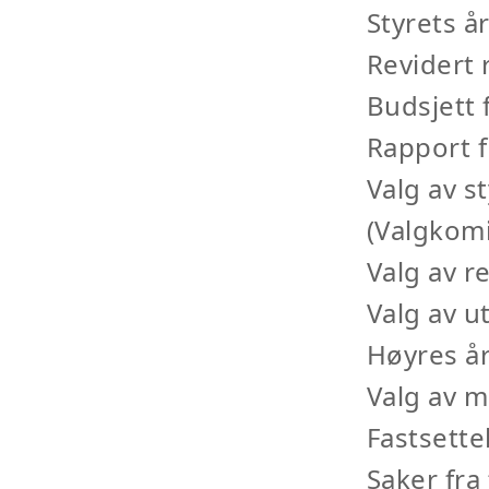
Styrets å
Revidert 
Budsjett 
Rapport 
Valg av 
(Valgkomi
Valg av r
Valg av u
Høyres å
Valg av 
Fastsett
Saker fra