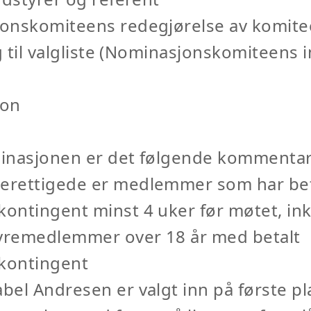
onskomiteens redegjørelse av komit
ng til valgliste (Nominasjonskomiteens i
jon
inasjonen er det følgende kommentar
rettigede er medlemmer som har bet
ntingent minst 4 uker før møtet, ink
remedlemmer over 18 år med betalt
kontingent
el Andresen er valgt inn på første pl