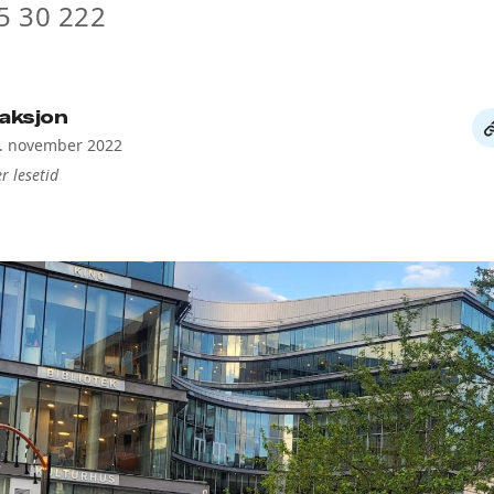
5 30 222
aksjon
De
9. november 2022
li
r lesetid