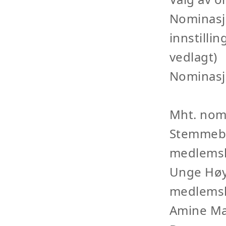
Nominasj
innstilli
vedlagt)
Nominas
Mht. nom
Stemmebe
medlemsko
Unge Høy
medlems
Amine Mab