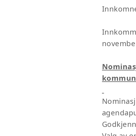
Innkomne
Innkomme
novembe
Nominasj
kommune
Nominasj
agendap
Godkjenni
Valg av o