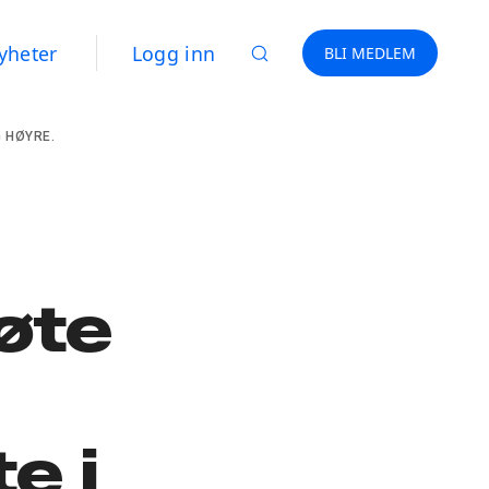
yheter
Logg inn
BLI MEDLEM
 HØYRE.
øte
e i