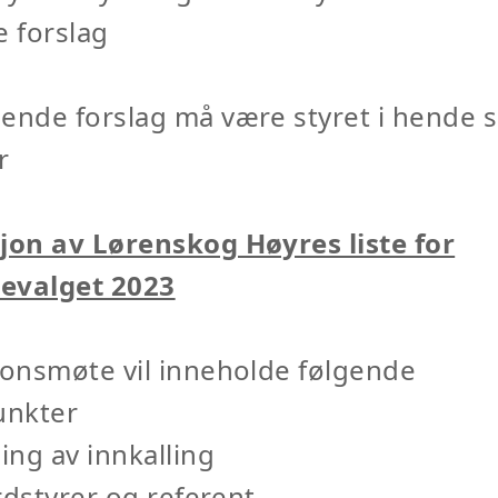
 forslag
nde forslag må være styret i hende s
r
on av Lørenskog Høyres liste for
valget 2023
onsmøte vil inneholde følgende
unkter
ng av innkalling
rdstyrer og referent