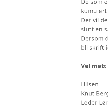
De som er
kumulert
Det vil de
slutt en 
Dersom de
bli skrif
Vel møtt
Hilsen
Knut Ber
Leder Lø