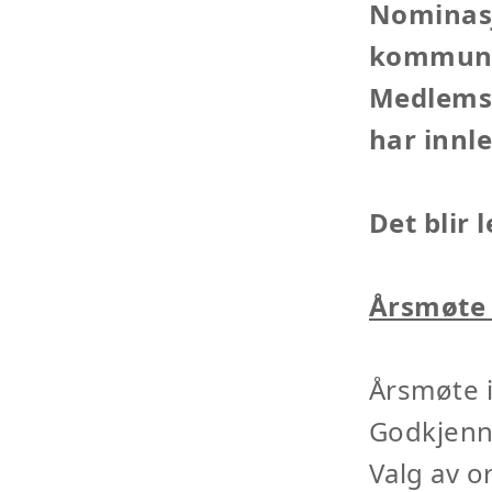
Nominasj
kommune
Medlemsm
har innl
Det blir 
Årsmøte 
Årsmøte 
Godkjenni
Valg av o