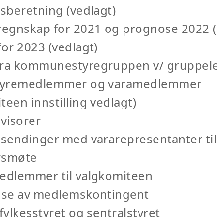
rsberetning (vedlagt)
regnskap for 2021 og prognose 2022 (
for 2023 (vedlagt)
fra kommunestyregruppen v/ gruppel
styremedlemmer og varamedlemmer
teen innstilling vedlagt)
evisorer
tsendinger med vararepresentanter til
rsmøte
medlemmer til valgkomiteen
else av medlemskontingent
 fylkesstyret og sentralstyret