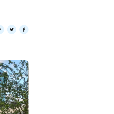
l
Del
Del
nk
på
på
twitter
facebook