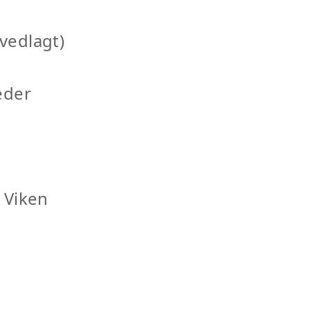
vedlagt)
eder
 Viken