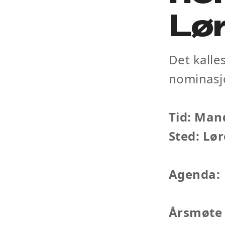
Lø
Det kalle
nominasj
Tid: Man
Sted: Lø
Agenda:
Årsmøte 