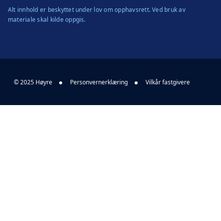
Alt innhold er beskyttet under lov om opphavsrett. Ved bruk av
materiale skal kilde oppgis.
© 2025 Høyre
Personvernerklæring
Vilkår fastgivere