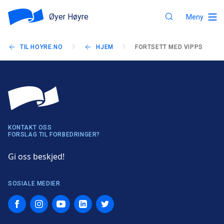
Øyer Høyre
Meny
TIL HOYRE.NO
HJEM
FORTSETT MED VIPPS
KONTAKT OSS
FORSLAG TIL FORBEDRINGER?
Gi oss beskjed!
SOSIALE MEDIER
Facebook
Instagram
YouTube
LinkedIn
Twitter