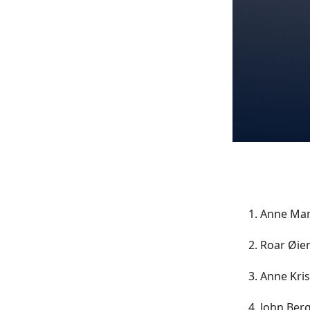
Anne Mari
Roar Øien
Anne Kris
John Berg