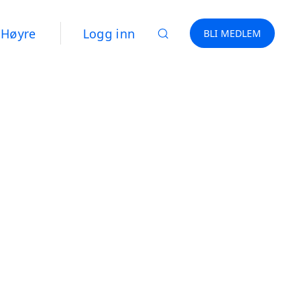
 Høyre
Logg inn
BLI MEDLEM