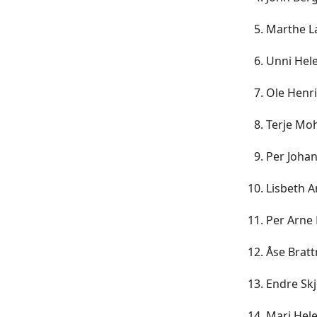
Marthe La
Unni Hele
Ole Henri
Terje Moh
Per Johan
Lisbeth A
Per Arne 
Åse Bratt
Endre Skj
Mari Hele