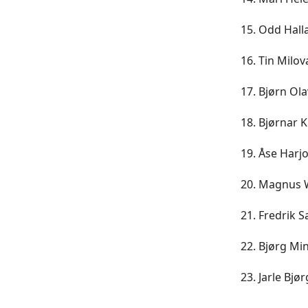
Odd Halla
Tin Milov
Bjørn Ola
Bjørnar Ki
Åse Harjo
Magnus W
Fredrik S
Bjørg Min
Jarle Bjø