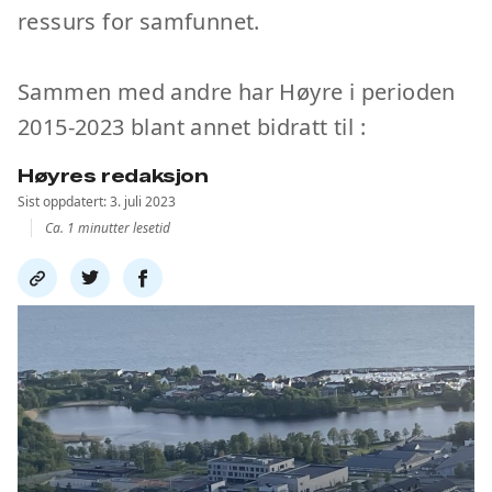
ressurs for samfunnet.
Sammen med andre har Høyre i perioden
2015-2023 blant annet bidratt til :
Høyres redaksjon
Sist oppdatert: 3. juli 2023
Ca. 1 minutter lesetid
Del
Del
Del
link
på
på
twitter
facebook