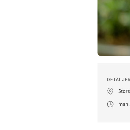
DETALJE
Stor
Stedet
man 2
Arrangem
dato