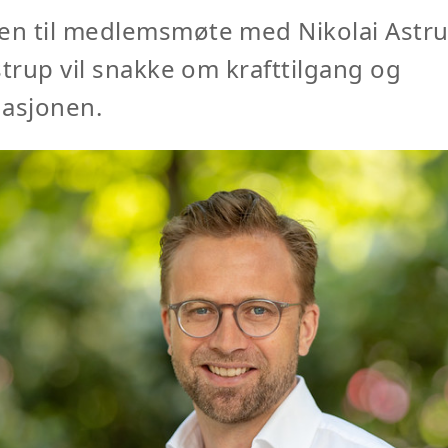
n til medlemsmøte med Nikolai Astru
strup vil snakke om krafttilgang og
uasjonen.