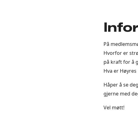
Info
På medlemsmøte
Hvorfor er strø
på kraft for å
Hva er Høyres 
Håper å se de
gjerne med de
Vel møtt!