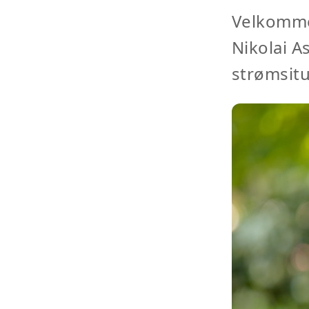
Velkomme
Nikolai A
strømsit