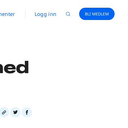
menter
Logg inn
BLI MEDLEM
med
Del
Del
Del
link
på
på
twitter
facebook