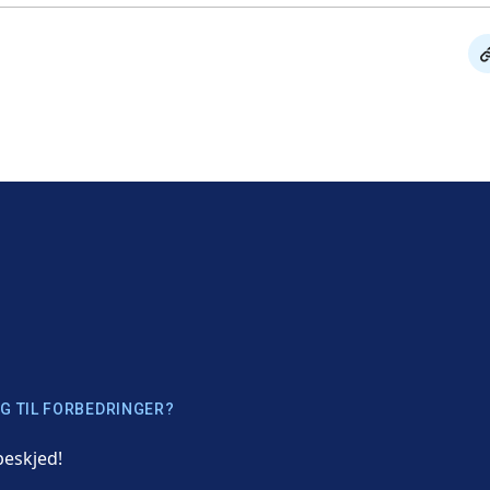
De
li
G TIL FORBEDRINGER?
beskjed!