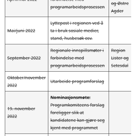
og Østre
programarbeidsprosessen
Agder
Lyttepost i regionen ved å
Mai/juni 2022
ta i bruk sosiale medier,
stand, husbesøk osv.
Regionale innspillsmøter i
Region
September 2022
forbindelse med
Lister og
programarbeidsprosessen
Setesdal
Oktober/november
Utarbeide programforslag
2022
Nominasjonsmøte:
Programkomiteens forslag
19. november
foreligger slik at
2022
kandidatene kan gjøre seg
kjent med programmet