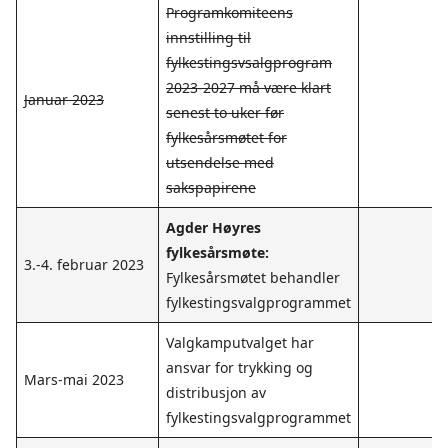
Programkomiteens
innstilling til
fylkestingsvsalgprogram
2023-2027 må være klart
Januar 2023
senest to uker før
fylkesårsmøtet for
utsendelse med
sakspapirene
Agder Høyres
fylkesårsmøte:
3.-4. februar 2023
Fylkesårsmøtet behandler
fylkestingsvalgprogrammet
Valgkamputvalget har
ansvar for trykking og
Mars-mai 2023
distribusjon av
fylkestingsvalgprogrammet