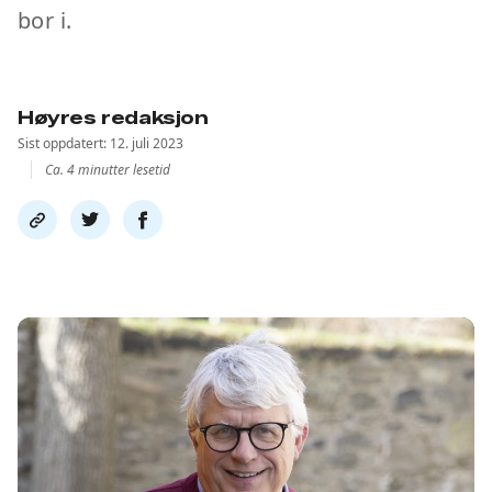
bor i.
Høyres redaksjon
Sist oppdatert: 12. juli 2023
Ca. 4 minutter lesetid
Del
Del
Del
link
på
på
twitter
facebook