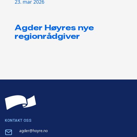
23. mar 2026
Agder Høyres nye
regionrådgiver
KONTAKT OSS
Email
agder@hoyre.no