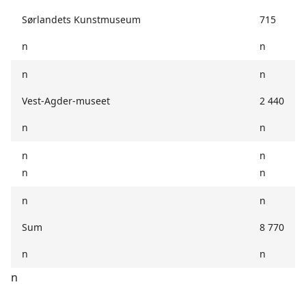
Sørlandets Kunstmuseum
715
n
n
n
n
Vest-Agder-museet
2 440
n
n
n
n
n
n
n
n
Sum
8 770
n
n
n