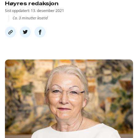
Høyres redaksjon
Sist oppdatert: 13. desember 2021
Ca. 3 minutter lesetid
Del
Del
Del
link
på
på
twitter
facebook