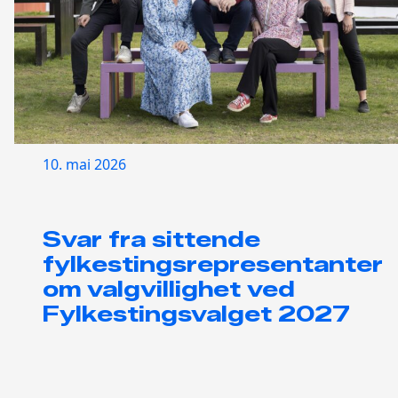
10. mai 2026
Svar fra sittende
fylkestingsrepresentanter
om valgvillighet ved
Fylkestingsvalget 2027