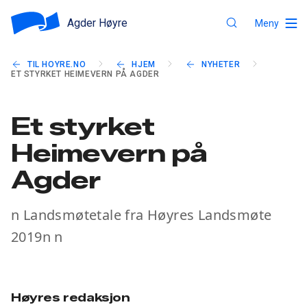
Agder Høyre
Meny
TIL HOYRE.NO
HJEM
NYHETER
ET STYRKET HEIMEVERN PÅ AGDER
Et styrket
Heimevern på
Agder
n Landsmøtetale fra Høyres Landsmøte
2019n n
Høyres redaksjon