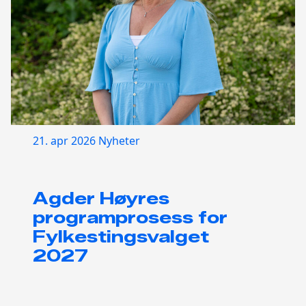
21. apr 2026
Nyheter
Agder Høyres
programprosess for
Fylkestingsvalget
2027