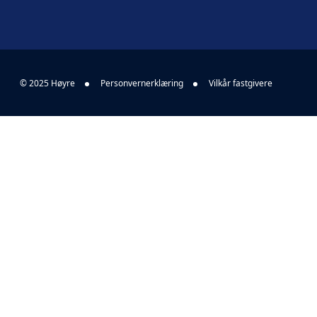
© 2025 Høyre
Personvernerklæring
Vilkår fastgivere