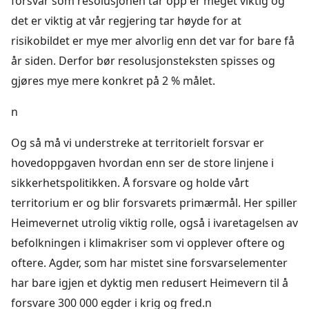
forsvar som resolusjonen tar opp er meget viktig og
det er viktig at vår regjering tar høyde for at
risikobildet er mye mer alvorlig enn det var for bare få
år siden. Derfor bør resolusjonsteksten spisses og
gjøres mye mere konkret på 2 % målet.
n
Og så må vi understreke at territorielt forsvar er
hovedoppgaven hvordan enn ser de store linjene i
sikkerhetspolitikken. Å forsvare og holde vårt
territorium er og blir forsvarets primærmål. Her spiller
Heimevernet utrolig viktig rolle, også i ivaretagelsen av
befolkningen i klimakriser som vi opplever oftere og
oftere. Agder, som har mistet sine forsvarselementer
har bare igjen et dyktig men redusert Heimevern til å
forsvare 300 000 egder i krig og fred.n