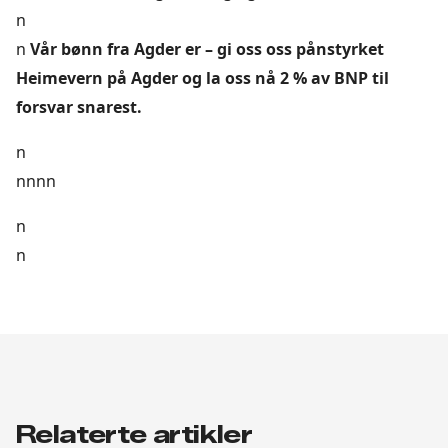
n
n
Vår bønn fra Agder er – gi oss oss pånstyrket
Heimevern på Agder og la oss nå 2 % av BNP til
forsvar snarest.
n
nnnn
n
n
Relaterte artikler