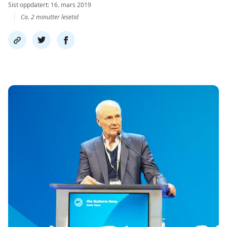
Sist oppdatert: 16. mars 2019
Ca. 2 minutter lesetid
Del
Del
Del
link
på
på
twitter
facebook