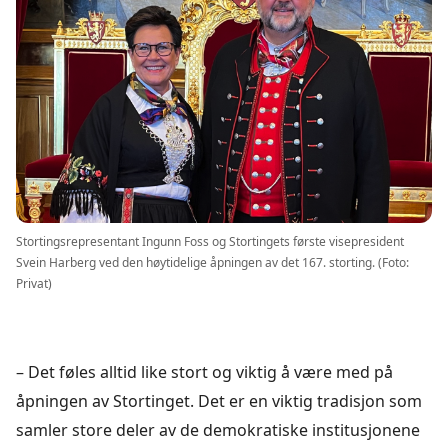
Stortingsrepresentant Ingunn Foss og Stortingets første visepresident
Svein Harberg ved den høytidelige åpningen av det 167. storting. (Foto:
Privat)
– Det føles alltid like stort og viktig å være med på
åpningen av Stortinget. Det er en viktig tradisjon som
samler store deler av de demokratiske institusjonene