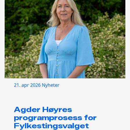
21. apr 2026
Nyheter
Agder Høyres
programprosess for
Fylkestingsvalget