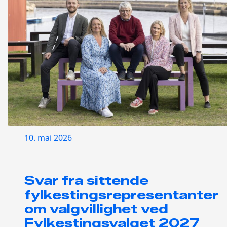
10. mai 2026
Svar fra sittende
fylkestingsrepresentanter
om valgvillighet ved
Fylkestingsvalget 2027