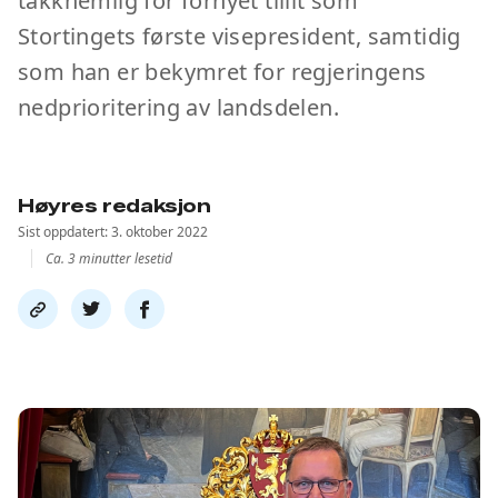
takknemlig for fornyet tillit som
Stortingets første visepresident, samtidig
som han er bekymret for regjeringens
nedprioritering av landsdelen.
Høyres redaksjon
Sist oppdatert: 3. oktober 2022
Ca. 3 minutter lesetid
Del
Del
Del
link
på
på
twitter
facebook