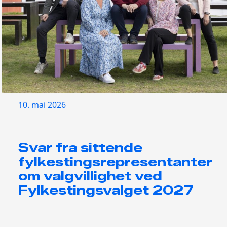
10. mai 2026
Svar fra sittende
fylkestingsrepresentanter
om valgvillighet ved
Fylkestingsvalget 2027