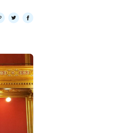
l
Del
Del
nk
på
på
twitter
facebook