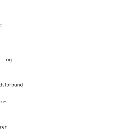
:
l— og
andsforbund
yres
yren