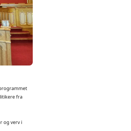
ngsprogrammet
itikere fra
r og verv i