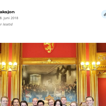
aksjon
De
8. juni 2018
li
r lesetid