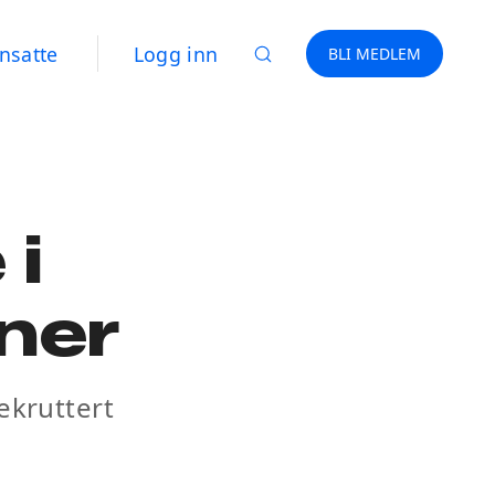
nsatte
Logg inn
BLI MEDLEM
i
oner
ekruttert