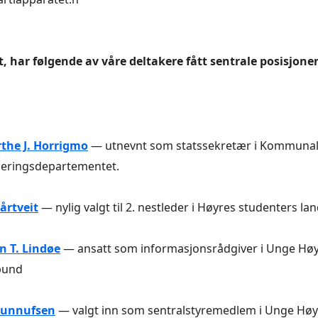
, har følgende av våre deltakere fått sentrale posisjoner
the J. Horrigmo
— utnevnt som statssekretær i Kommuna
eringsdepartementet.
årtveit
— nylig valgt til 2. nestleder i Høyres studenters l
n T. Lindøe
— ansatt som informasjonsrådgiver i Unge Hø
bund
Gunnufsen
— valgt inn som sentralstyremedlem i Unge Hø