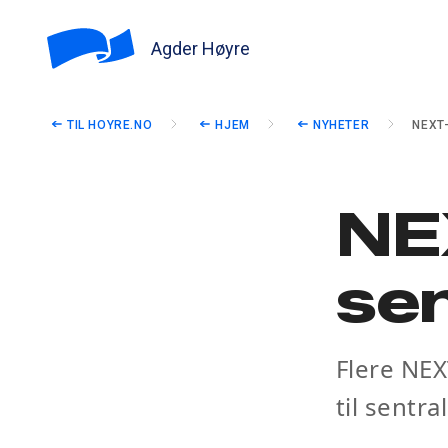
Agder Høyre
TIL HOYRE.NO
HJEM
NYHETER
NEXT
NEX
sen
Flere NEX
til sentra