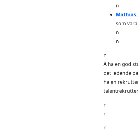
n
Mathias
som varar
n
n
n
Å ha en god sta
det ledende par
ha en rekrutte
talentrekrutte
n
n
n