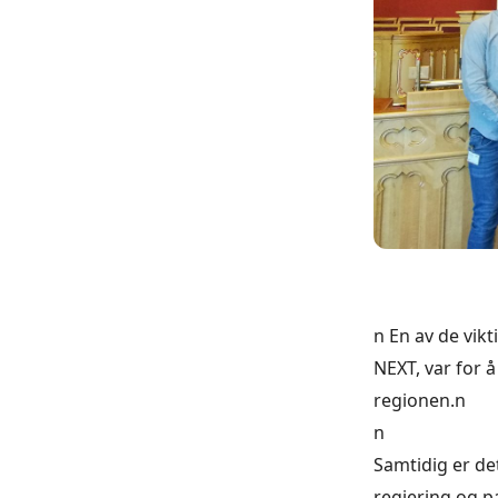
n En av de vik
NEXT, var for 
regionen.n
n
Samtidig er det
regjering og p