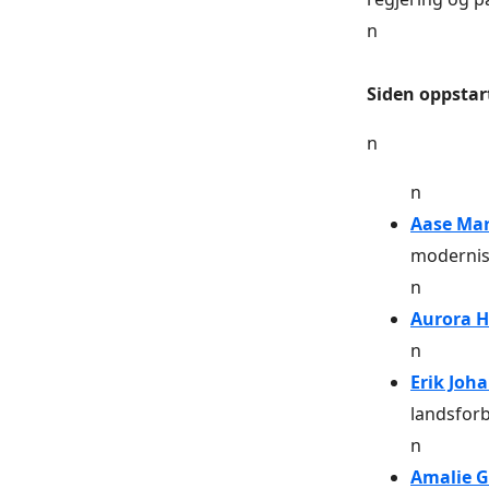
n
Siden oppstart
n
n
Aase Mar
modernis
n
Aurora H
n
Erik Joha
landsfor
n
Amalie 