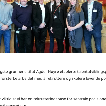
tigste grunnene til at Agder Høyre etablerte talentutvikli
å forsterke arbeidet med å rekruttere og skolere lovende pol
 viktig at vi har en rekrutteringsbase for sentrale posisjone
artiapparatet.n