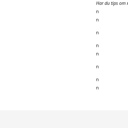
Har du tips om 
n
n
n
n
n
n
n
n