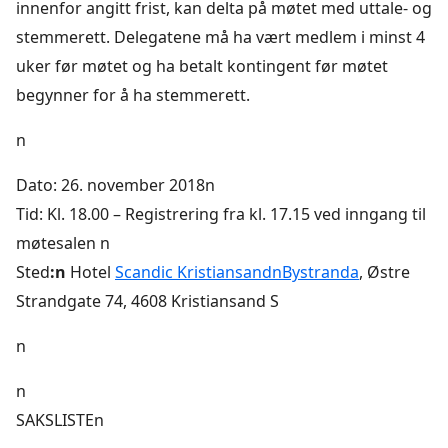
innenfor angitt frist, kan delta på møtet med uttale- og
stemmerett. Delegatene må ha vært medlem i minst 4
uker før møtet og ha betalt kontingent før møtet
begynner for å ha stemmerett.
n
Dato: 26. november 2018n
Tid: Kl. 18.00 – Registrering fra kl. 17.15 ved inngang til
møtesalen n
Sted
:n
Hotel
Scandic KristiansandnBystranda
, Østre
Strandgate 74, 4608 Kristiansand S
n
n
SAKSLISTEn