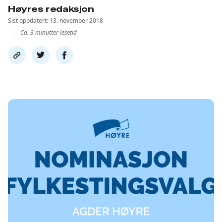
Høyres redaksjon
Sist oppdatert: 13. november 2018
Ca. 3 minutter lesetid
Del
Del
Del
link
på
på
twitter
facebook