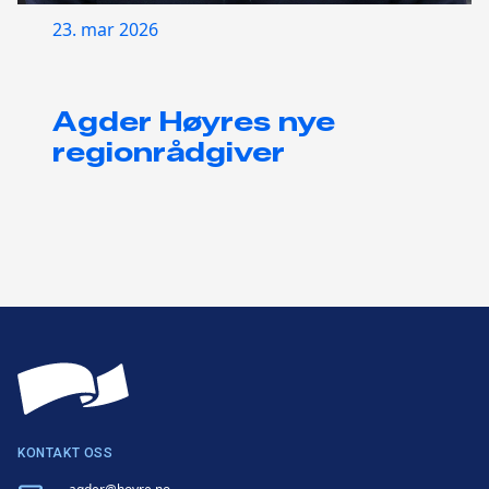
23. mar 2026
Agder Høyres nye
regionrådgiver
KONTAKT OSS