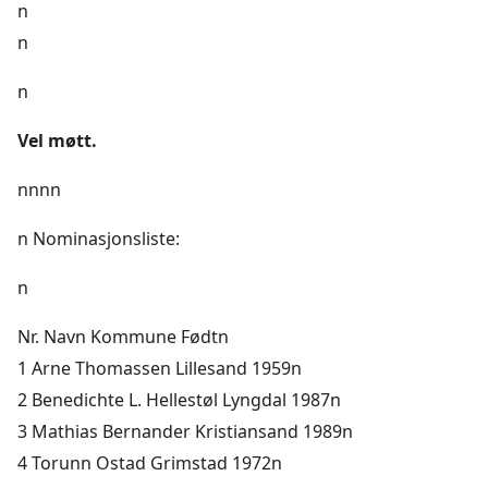
n
n
n
Vel møtt.
nnnn
n Nominasjonsliste:
n
Nr. Navn Kommune Fødtn
1 Arne Thomassen Lillesand 1959n
2 Benedichte L. Hellestøl Lyngdal 1987n
3 Mathias Bernander Kristiansand 1989n
4 Torunn Ostad Grimstad 1972n