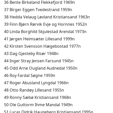
36 Bente Birkeland Flekkefjord 1969n
37 Birger Eggen Tvedestrand 1959n
38 Hedda Velaug Løvland Kristiansand 1963n
39 Finn Bjørn Rørvik Evje og Hornnes 1952n
40 Linda Borghild Skjulestad Arendal 1973n
41 Jørgen Heimsæter Lillesand 1999n
42 Kirsten Svensson Hægebostad 1977n
43 Dag Gjesteby Risør 1948n
44 Inger Stray Jensen Farsund 1945n
45 Odd Arne Ougland Audnedal 1950n
46 Roy Fardal Søgne 1959n
47 Roger Abusland Lyngdal 1966n
48 Otto Randøy Lillesand 1955n
49 Ronny Sæbø Kristiansand 1968n
50 Ole Guttorm Ihme Mandal 1949n
51 Lucas Didrik Haugeberg Kristiansand 1995n