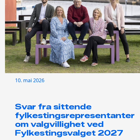
10. mai 2026
Svar fra sittende
fylkestingsrepresentanter
om valgvillighet ved
Fylkestingsvalget 2027