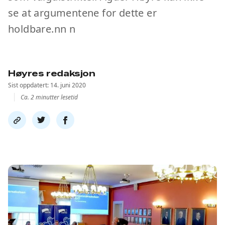
se at argumentene for dette er
holdbare.nn n
Høyres redaksjon
Sist oppdatert: 14. juni 2020
Ca. 2 minutter lesetid
Del
Del
Del
link
på
på
twitter
facebook