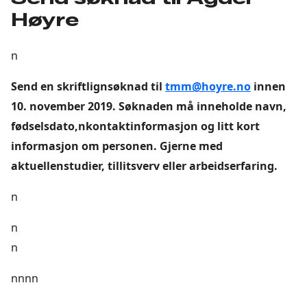
Høyre
n
Send en skriftlignsøknad til
tmm@hoyre.no
innen
10. november 2019. Søknaden må inneholde navn,
fødselsdato,nkontaktinformasjon og litt kort
informasjon om personen. Gjerne med
aktuellenstudier, tillitsverv eller arbeidserfaring.
n
n
n
nnnn