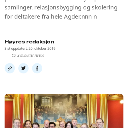
samlinger, relasjonsbygging og skolering
for deltakere fra hele Agder.nnn n
Høyres redaksjon
Sist oppdatert: 20. oktober 2019
Ca. 2 minutter lesetid
Del
Del
Del
link
på
på
twitter
facebook