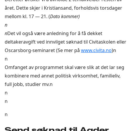
året. Dette skjer i Kristiansand, forholdsvis torsdager
mellom kl. 17 — 21. (
Dato kommer)
n
n
Det vil også være anledning for å få dekket
deltakeravgift ved innvilget søknad til Civitaskolen eller
Oscarsborg-seminaret (Se mer på
www.civita.no
)n
n
Omfanget av programmet skal være slik at det lar seg
kombinere med annet politisk virksomhet, familieliv,
full jobb, studier mv.n
n
n
n
Send søknad til Agder