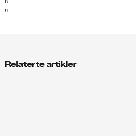
n
n
Relaterte artikler