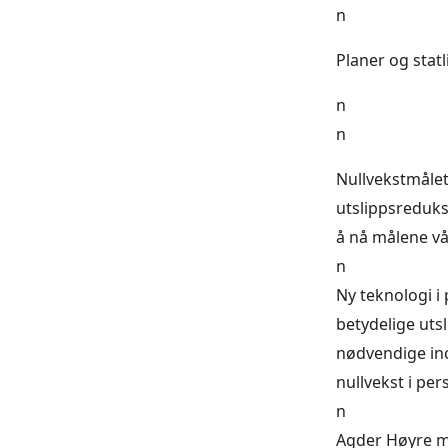
n
Planer og statl
n
n
Nullvekstmålet
utslippsreduks
å nå målene vå
n
Ny teknologi i
betydelige utsl
nødvendige ince
nullvekst i per
n
Agder Høyre m