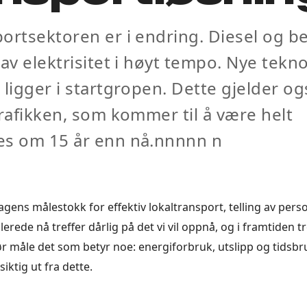
ortsektoren er i endring. Diesel og b
 av elektrisitet i høyt tempo. Nye tekn
 ligger i startgropen. Dette gjelder og
trafikken, som kommer til å være helt
es om 15 år enn nå.nnnnn n
gens målestokk for effektiv lokaltransport, telling av perso
rede nå treffer dårlig på det vi vil oppnå, og i framtiden t
bør måle det som betyr noe: energiforbruk, utslipp og tidsbr
iktig ut fra dette.