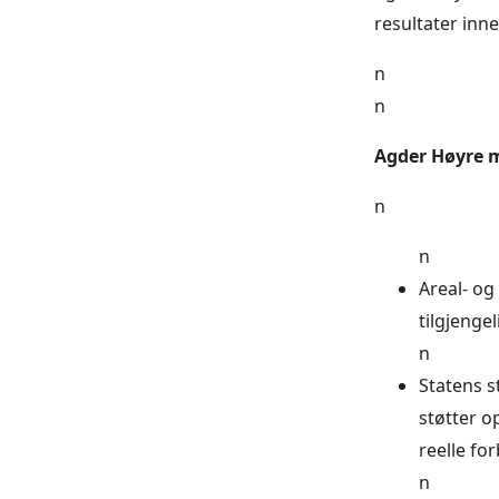
resultater inn
n
n
Agder Høyre 
n
n
Areal- og
tilgjenge
n
Statens s
støtter o
reelle fo
n