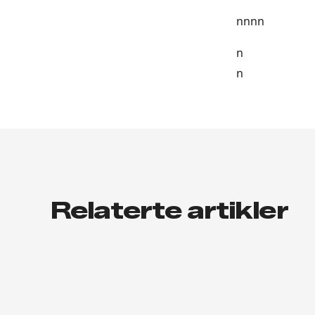
nnnn
n
n
Relaterte artikler