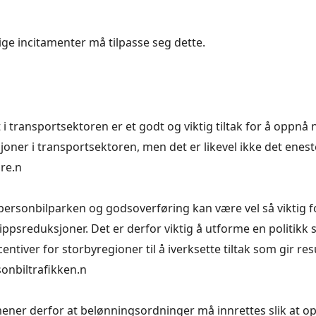
ige incitamenter må tilpasse seg dette.
 i transportsektoren er et godt og viktig tiltak for å oppnå
joner i transportsektoren, men det er likevel ikke det enest
re.n
 personbilparken og godsoverføring kan være vel så viktig f
ippsreduksjoner. Det er derfor viktig å utforme en politikk 
ntiver for storbyregioner til å iverksette tiltak som gir res
sonbiltrafikken.n
ener derfor at belønningsordninger må innrettes slik at 