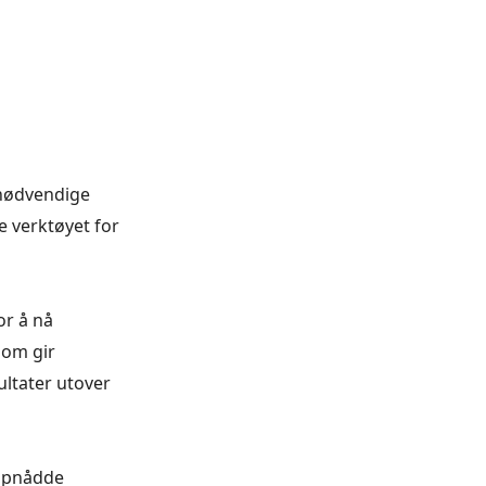
 nødvendige
e verktøyet for
or å nå
som gir
ultater utover
oppnådde