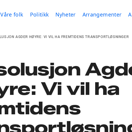
Våre folk
Politikk
Nyheter
Arrangementer
A
LUSJON AGDER HØYRE: VI VIL HA FREMTIDENS TRANSPORTLØSNINGER
solusjon Agd
re: Vi vil ha
emtidens
nsportløsnin