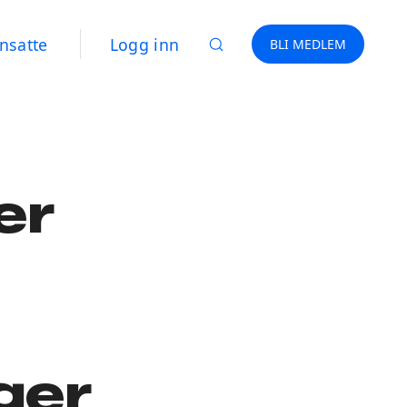
nsatte
Logg inn
BLI MEDLEM
er
ger