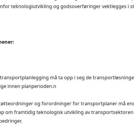
enfor teknologiutvikling og godsoverføringer vektlegges i s
mener:
 transportplanlegging må ta opp i seg de transportløsningen
lige innen planperioden.n
tøtteordninger og forordninger for transportplaner må endr
pp om framtidig teknologisk utvikling av transportsektoren
rbedringer.