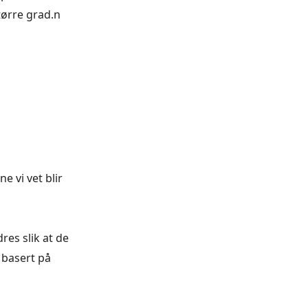
tørre grad.n
e vi vet blir
es slik at de
 basert på