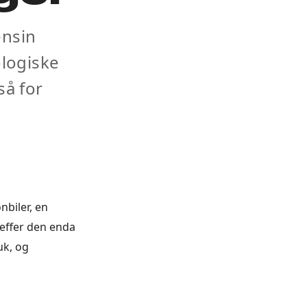
ensin
ologiske
så for
nbiler, en
reffer den enda
uk, og