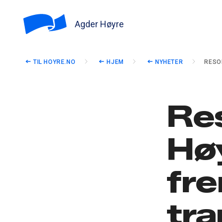
Agder Høyre
TIL HOYRE.NO
HJEM
NYHETER
RESO
Re
Høy
fr
tra