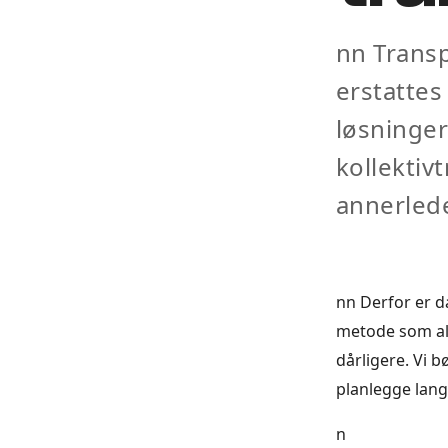
nn Transp
erstattes
løsninger
kollektiv
annerled
nn Derfor er da
metode som alle
dårligere. Vi 
planlegge langs
n