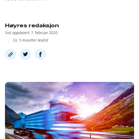
Høyres redaksjon
Sist oppdatert: 7. februar 2020
Ca. 5 minutter lesetid
Del
Del
Del
link
på
på
twitter
facebook