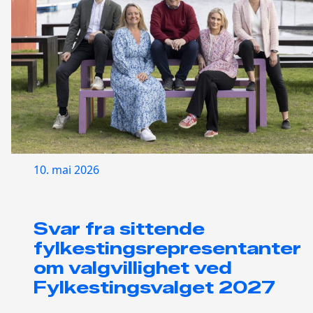
10. mai 2026
Svar fra sittende
fylkestingsrepresentanter
om valgvillighet ved
Fylkestingsvalget 2027