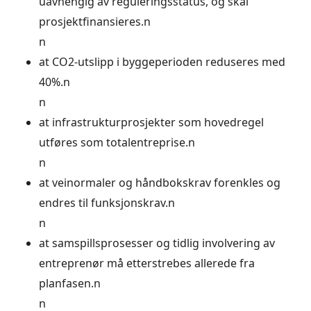
uavhengig av reguleringsstatus, og skal
prosjektfinansieres.n
n
at CO2-utslipp i byggeperioden reduseres med
40%.n
n
at infrastrukturprosjekter som hovedregel
utføres som totalentreprise.n
n
at veinormaler og håndbokskrav forenkles og
endres til funksjonskrav.n
n
at samspillsprosesser og tidlig involvering av
entreprenør må etterstrebes allerede fra
planfasen.n
n