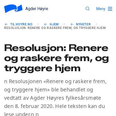
Agder Høyre
Meny
TIL HOYRE.NO
HJEM
NYHETER
RESOLUSJON: RENERE OG RASKERE FREM, OG TRYGGERE HJEM
Resolusjon: Renere
og raskere frem, og
tryggere hjem
n Resolusjonen «Renere og raskere frem,
og tryggere hjem» ble behandlet og
vedtatt av Agder Høyres fylkesårsmøte
den 8. februar 2020. Hele teksten kan du
lese under.n n