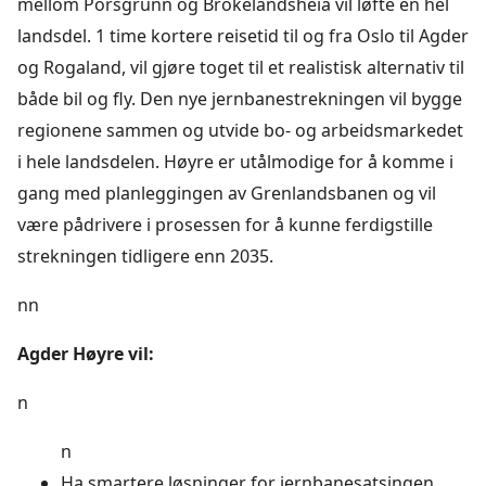
mellom Porsgrunn og Brokelandsheia vil løfte en hel
landsdel. 1 time kortere reisetid til og fra Oslo til Agder
og Rogaland, vil gjøre toget til et realistisk alternativ til
både bil og fly. Den nye jernbanestrekningen vil bygge
regionene sammen og utvide bo- og arbeidsmarkedet
i hele landsdelen. Høyre er utålmodige for å komme i
gang med planleggingen av Grenlandsbanen og vil
være pådrivere i prosessen for å kunne ferdigstille
strekningen tidligere enn 2035.
nn
Agder Høyre vil:
n
n
Ha smartere løsninger for jernbanesatsingen,