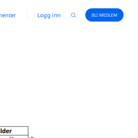
menter
Logg inn
BLI MEDLEM