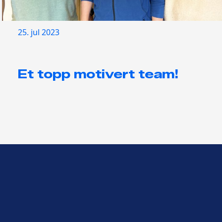
25. jul 2023
Et topp motivert team!