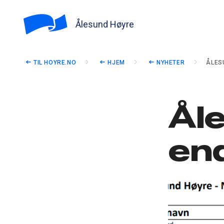
Ålesund Høyre
TIL HOYRE.NO
HJEM
NYHETER
ÅLES
Ål
end