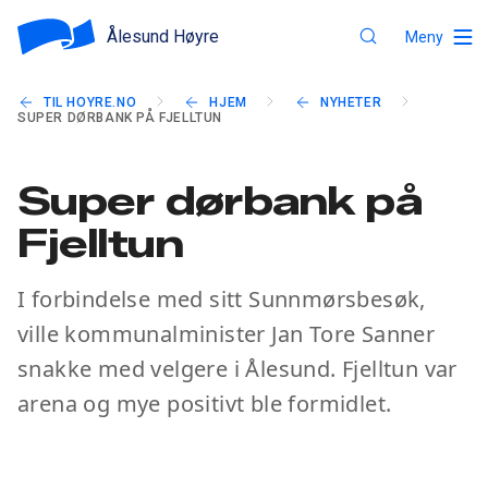
Ålesund Høyre
Meny
TIL HOYRE.NO
HJEM
NYHETER
SUPER DØRBANK PÅ FJELLTUN
Super dørbank på
Fjelltun
I forbindelse med sitt Sunnmørsbesøk,
ville kommunalminister Jan Tore Sanner
snakke med velgere i Ålesund. Fjelltun var
arena og mye positivt ble formidlet.