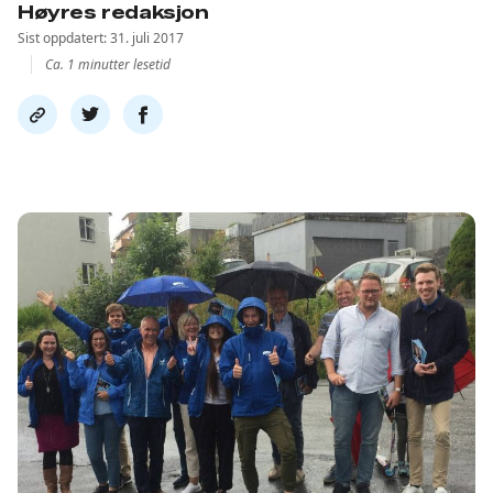
Høyres redaksjon
Sist oppdatert: 31. juli 2017
Ca. 1 minutter lesetid
Del
Del
Del
link
på
på
twitter
facebook