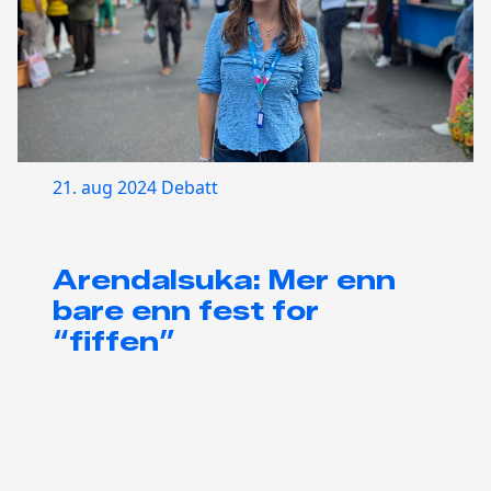
21. aug 2024
Debatt
Arendalsuka: Mer enn
bare enn fest for
“fiffen”