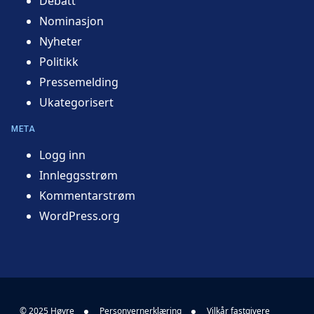
Debatt
Nominasjon
Nyheter
Politikk
Pressemelding
Ukategorisert
META
Logg inn
Innleggsstrøm
Kommentarstrøm
WordPress.org
© 2025 Høyre
Personvernerklæring
Vilkår fastgivere