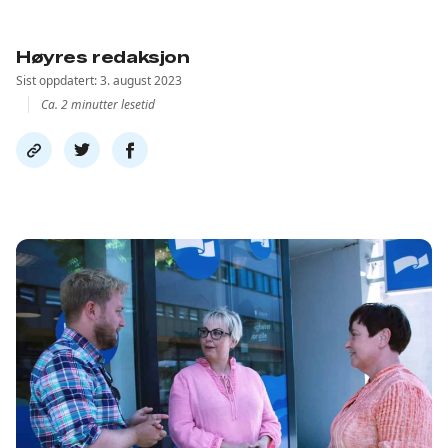
Høyres redaksjon
Sist oppdatert: 3. august 2023
Ca. 2 minutter lesetid
Del
Del
Del
link
på
på
twitter
facebook