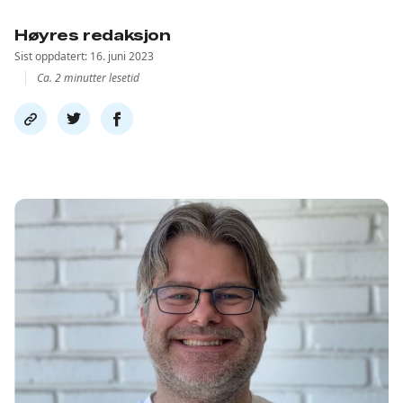
Høyres redaksjon
Sist oppdatert: 16. juni 2023
Ca. 2 minutter lesetid
Del
Del
Del
link
på
på
twitter
facebook