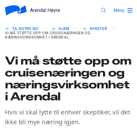
Arendal Høyre
Meny
TIL HOYRE.NO
HJEM
NYHETER
VI MÅ STØTTE OPP OM CRUISENÆRINGEN OG
NÆRINGSVIRKSOMHET I ARENDAL
Vi må støtte opp om
cruisenæringen og
næringsvirksomhet
i Arendal
Hvis vi skal lytte til enhver skeptiker, vil det
ikke bli mye næring igjen.