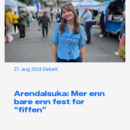
21. aug 2024
Debatt
Arendalsuka: Mer enn
bare enn fest for
“fiffen”