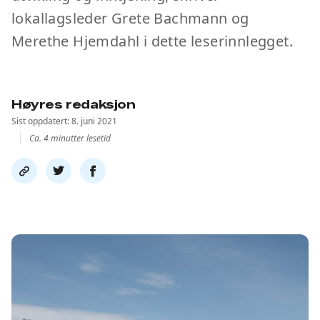
lokallagsleder Grete Bachmann og
Merethe Hjemdahl i dette leserinnlegget.
Høyres redaksjon
Sist oppdatert: 8. juni 2021
Ca. 4 minutter lesetid
Del
Del
Del
link
på
på
twitter
facebook