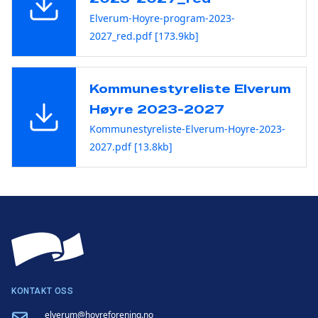
Elverum-Hoyre-program-2023-
2027_red.pdf [173.9kb]
Kommunestyreliste Elverum
Høyre 2023-2027
Kommunestyreliste-Elverum-Hoyre-2023-
2027.pdf [13.8kb]
KONTAKT OSS
Email
elverum@hoyreforening.no