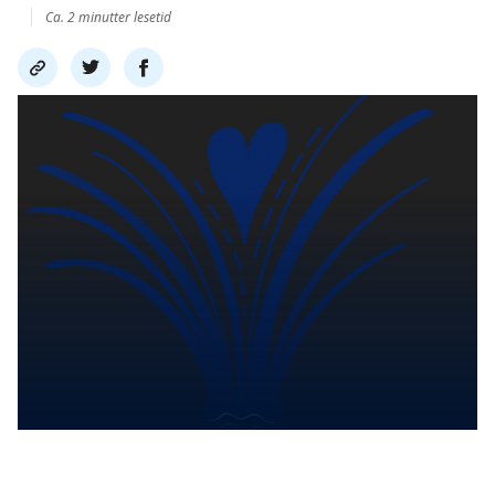
Ca. 2 minutter lesetid
Del
Del
Del
link
på
på
twitter
facebook