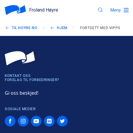
Froland Høyre
Meny
TIL HOYRE.NO
HJEM
FORTSETT MED VIPPS
KONTAKT OSS
FORSLAG TIL FORBEDRINGER?
Gi oss beskjed!
SOSIALE MEDIER
Facebook
Instagram
YouTube
LinkedIn
Twitter