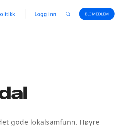
olitikk
Logg inn
BLI MEDLEM
dal
es det gode lokalsamfunn. Høyre