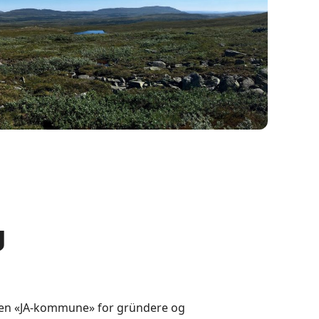
g
e en «JA-kommune» for gründere og