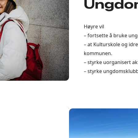
Ungdo
Høyre vil
– fortsette å bruke un
– at Kulturskole og idre
kommunen.
– styrke uorganisert ak
– styrke ungdomsklubbe