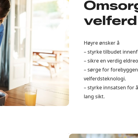
Omsorg
velferd
Høyre ønsker å
– styrke tilbudet innen
– sikre en verdig eldr
– sørge for forebyggen
velferdsteknologi.
– styrke innsatsen for 
lang sikt.