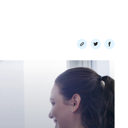
Del
Del
Del
link
på
på
twitter
facebook