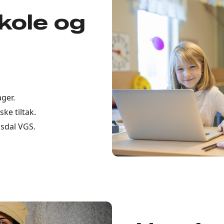
kole og
ger.
ske tiltak.
usdal VGS.