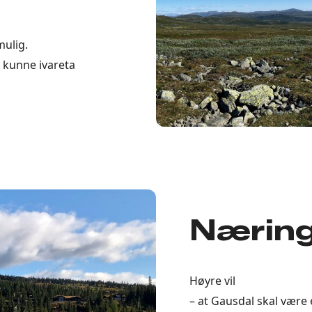
mulig.
 kunne ivareta
Nærin
Høyre vil
– at Gausdal skal vær