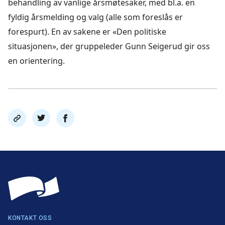
behandling av vanlige årsmøtesaker, med bl.a. en
fyldig årsmelding og valg (alle som foreslås er
forespurt). En av sakene er «Den politiske
situasjonen», der gruppeleder Gunn Seigerud gir oss
en orientering.
Del
Del
Del
link
på
på
twitter
facebook
KONTAKT OSS