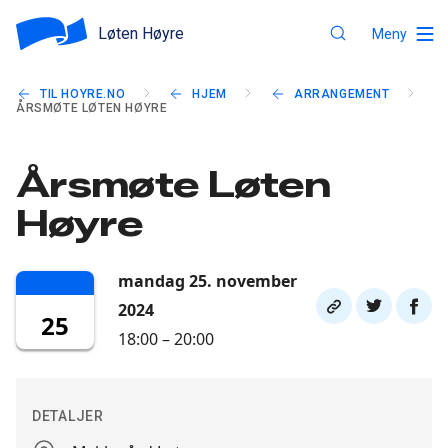
Løten Høyre
Meny
TIL HOYRE.NO
HJEM
ARRANGEMENT
ÅRSMØTE LØTEN HØYRE
Årsmøte Løten
Høyre
mandag 25. november
Del
Del
Del
2024
25
link
på
på
18:00 – 20:00
twitter
faceb
DETALJER