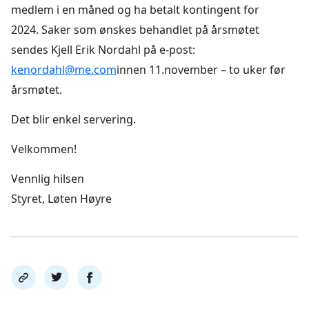
medlem i en måned og ha betalt kontingent for
2024. Saker som ønskes behandlet på årsmøtet
sendes Kjell Erik Nordahl på e-post:
kenordahl@me.com
innen 11.november – to uker før
årsmøtet.
Det blir enkel servering.
Velkommen!
Vennlig hilsen
Styret, Løten Høyre
Del
Del
Del
link
på
på
twitter
facebook