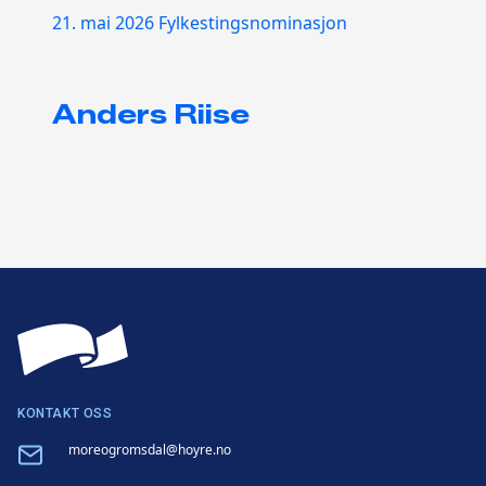
21. mai 2026
Fylkestingsnominasjon
Anders Riise
KONTAKT OSS
Email
moreogromsdal@hoyre.no