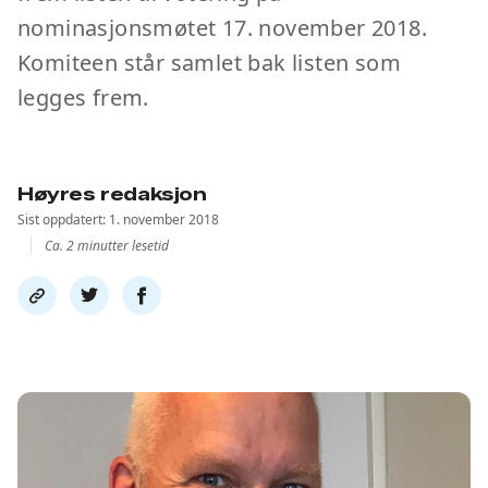
nominasjonsmøtet 17. november 2018.
Komiteen står samlet bak listen som
legges frem.
Høyres redaksjon
Sist oppdatert: 1. november 2018
Ca. 2 minutter lesetid
Del
Del
Del
link
på
på
twitter
facebook