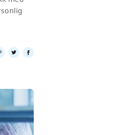
sonlig
l
Del
Del
nk
på
på
twitter
facebook