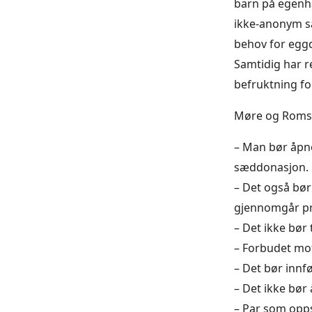
barn på egenhån
ikke-anonym s
behov for eggdo
Samtidig har r
befruktning for 
Møre og Romsd
– Man bør åpn
sæddonasjon.
– Det også bø
gjennomgår pr
– Det ikke bør
– Forbudet mo
– Det bør innf
– Det ikke bør 
– Par som oppsø