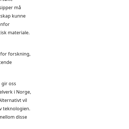
nsipper må
esskap kunne
enfor
isk materiale.
 for forskning,
ttende
 gir oss
elverk i Norge,
ternativt vil
av teknologien.
 mellom disse