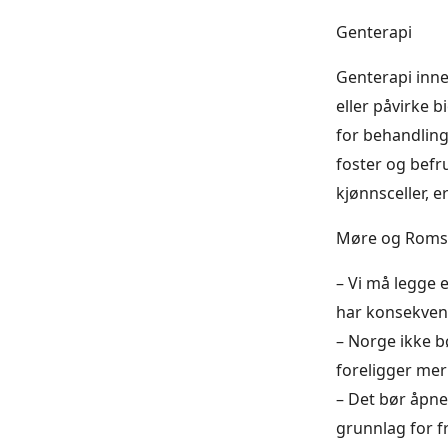
Genterapi
Genterapi inne
eller påvirke 
for behandling
foster og befr
kjønnsceller, e
Møre og Romsd
– Vi må legge 
har konsekvens
– Norge ikke bø
foreligger me
– Det bør åpne
grunnlag for f