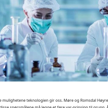
ke mulighetene teknologien gir oss. Møre og Romsdal Høyr
disse spørsmålene må legge et føre var-prinsipp til grunn. 