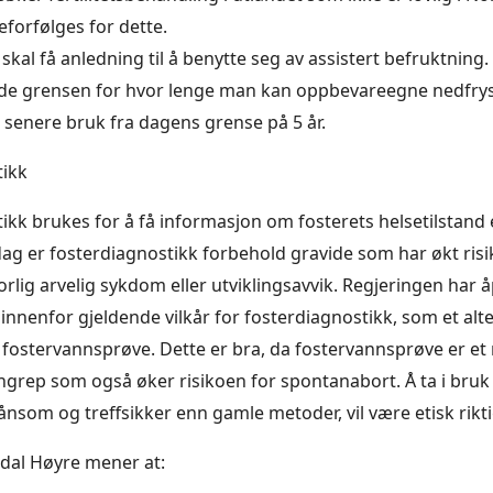
feforfølges for dette.
skal få anledning til å benytte seg av assistert befruktning.
ide grensen for hvor lenge man kan oppbevareegne nedfry
 senere bruk fra dagens grense på 5 år.
tikk
ikk brukes for å få informasjon om fosterets helsetilstand 
dag er fosterdiagnostikk forbehold gravide som har økt risik
rlig arvelig sykdom eller utviklingsavvik. Regjeringen har åp
innenfor gjeldende vilkår for fosterdiagnostikk, som et alter
 fostervannsprøve. Dette er bra, da fostervannsprøve er et
grep som også øker risikoen for spontanabort. Å ta i bruk
nsom og treffsikker enn gamle metoder, vil være etisk rikti
al Høyre mener at: