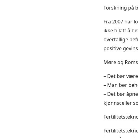
Forskning på 
Fra 2007 har l
ikke tillatt å
overtallige be
positive gevin
Møre og Romsd
– Det bør være
– Man bør beh
– Det bør åpne
kjønnsceller s
Fertilitetstekno
Fertilitetstekn