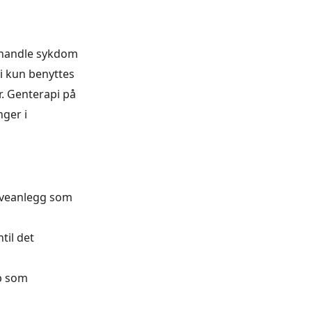
behandle sykdom
pi kun benyttes
r. Genterapi på
ger i
arveanlegg som
til det
ap som