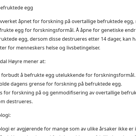
befruktede egg
ovverket åpnet for forskning på overtallige befruktede egg,
 befrukte egg for forskningsformål. Å åpne for genetiske end
fruktede egg, dersom disse destrueres etter 14 dager, kan h
ster for menneskers helse og livsbetingelser.
al Høyre mener at:
 forbudt å befrukte egg utelukkende for forskningsformål.
olde dagens grense for forskning på befruktede egg.
s for forskning på og genmodifisering av overtallige befru
om destrueres.
logi:
ologi er avgjørende for mange som av ulike årsaker ikke er i 