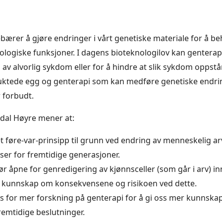
bærer å gjøre endringer i vårt genetiske materiale for å 
biologiske funksjoner. I dagens bioteknologilov kan gentera
 av alvorlig sykdom eller for å hindre at slik sykdom oppstå
uktede egg og genterapi som kan medføre genetiske endrin
r forbudt.
al Høyre mener at:
et føre-var-prinsipp til grunn ved endring av menneskelig 
er for fremtidige generasjoner.
r åpne for genredigering av kjønnsceller (som går i arv) inn
r kunnskap om konsekvensene og risikoen ved dette.
s for mer forskning på genterapi for å gi oss mer kunnsk
remtidige beslutninger.