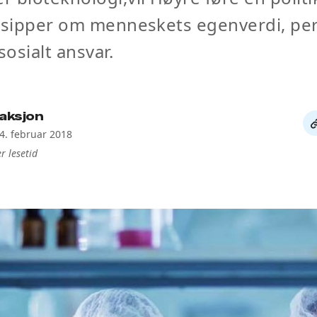
nsipper om menneskets egenverdi, per
sosialt ansvar.
aksjon
De
14. februar 2018
li
r lesetid