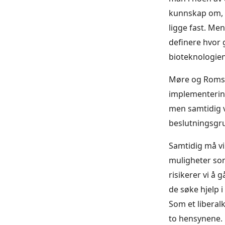
kunnskap om, f
ligge fast. Men
definere hvor 
bioteknologien
Møre og Romsda
implementering 
men samtidig v
beslutningsgru
Samtidig må vi
muligheter som
risikerer vi å 
de søke hjelp i
Som et liberalk
to hensynene.