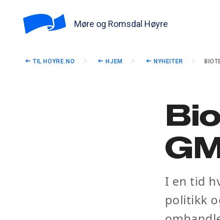
Møre og Romsdal Høyre
TIL HOYRE.NO
HJEM
NYHEITER
BIOT
Bio
G
I en tid 
politikk 
omhandler