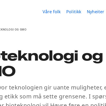
Våre folk
Politikk
Nyheiter
EKNOLOGI OG GMO
teknologi og
MO
hvor teknologien gir uante muligheter, 
og etikk som må sette grensene. I spø
 bioteknologi,vil Høyre føre en polit