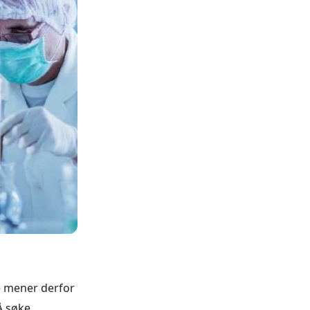
e mener derfor
Å søke