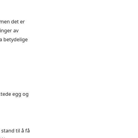
 men det er
ringer av
a betydelige
ktede egg og
stand til å få