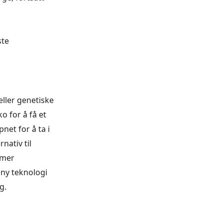
ste
eller genetiske
o for å få et
net for å ta i
nativ til
 mer
 ny teknologi
g.