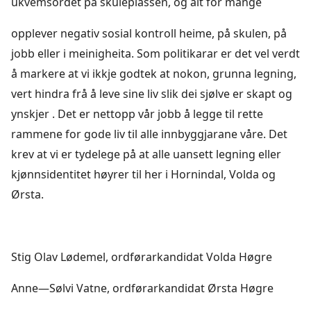
ukvemsordet på skuleplassen, og alt for mange
opplever negativ sosial kontroll heime, på skulen, på
jobb eller i meinigheita. Som politikarar er det vel verdt
å markere at vi ikkje godtek at nokon, grunna legning,
vert hindra frå å leve sine liv slik dei sjølve er skapt og
ynskjer . Det er nettopp vår jobb å legge til rette
rammene for gode liv til alle innbyggjarane våre. Det
krev at vi er tydelege på at alle uansett legning eller
kjønnsidentitet høyrer til her i Hornindal, Volda og
Ørsta.
Stig Olav Lødemel, ordførarkandidat Volda Høgre
Anne—Sølvi Vatne, ordførarkandidat Ørsta Høgre