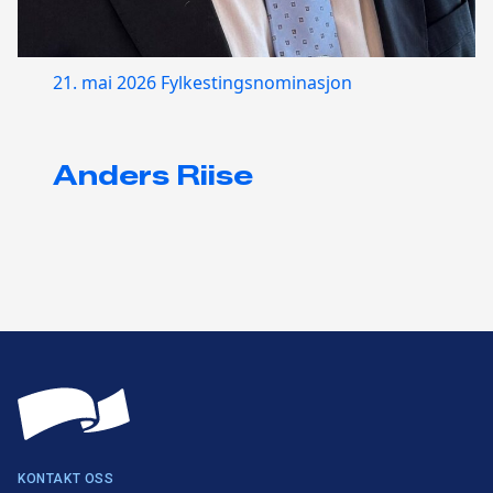
21. mai 2026
Fylkestingsnominasjon
Anders Riise
KONTAKT OSS