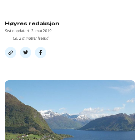
Høyres redaksjon
Sist oppdatert: 3. mai 2019
Ca. 2 minutter lesetid
Del
Del
Del
link
på
på
twitter
facebook