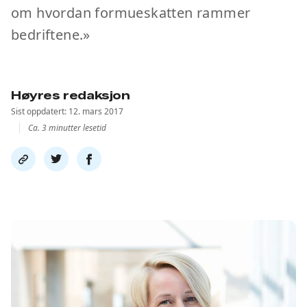
om hvordan formueskatten rammer
bedriftene.»
Høyres redaksjon
Sist oppdatert: 12. mars 2017
Ca. 3 minutter lesetid
Del
Del
Del
link
på
på
twitter
facebook