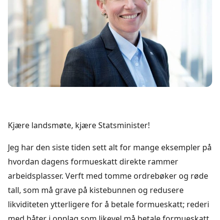
Kjære landsmøte, kjære Statsminister!
Jeg har den siste tiden sett alt for mange eksempler på
hvordan dagens formueskatt direkte rammer
arbeidsplasser. Verft med tomme ordrebøker og røde
tall, som må grave på kistebunnen og redusere
likviditeten ytterligere for å betale formueskatt; rederi
med båter i opplag som likevel må betale formueskatt