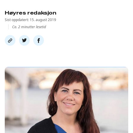
Høyres redaksjon
Sist oppdatert: 15. august 2019
Ca. 2 minutter lesetid
Del
Del
Del
link
på
på
twitter
facebook