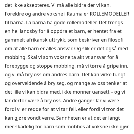
det ikke aksepteres. Vi må alle bidra der vi kan.
Foreldre og andre voksne i Rauma er ROLLEMODELLER
til barna. La barna ha gode rollemodeller. Det trengs
en hel landsby for å oppdra et barn, er hentet fra et
gammelt afrikansk uttrykk, som beskriver en filosofi
om at alle barn er alles ansvar. Og slik er det også med
mobbing. Skal vi som voksne ta aktivt ansvar for å
forebygge og stoppe mobbing, må vi tørre å gripe inn,
og vi må bry oss om andres barn. Det kan virke tungt
og overveldende å bry seg, og mange av oss tenker at
det lille vi kan bidra med, ikke monner uansett – og vi
lar derfor være å bry oss. Andre ganger lar vi være
fordi vi er redde for at vi tar feil, eller fordi vi tror det
kan gjøre vondt verre. Sannheten er at det er langt
mer skadelig for barn som mobbes at voksne ikke gjør