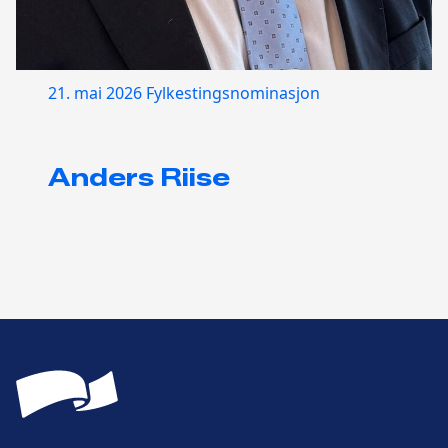
21. mai 2026
Fylkestingsnominasjon
Anders Riise