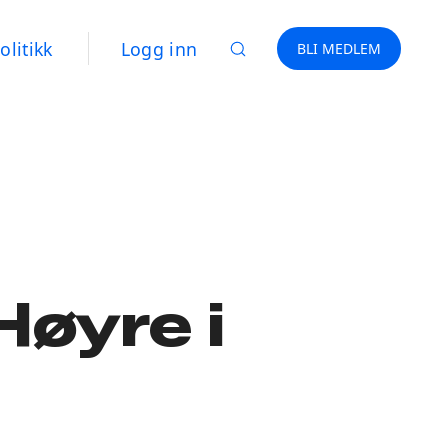
olitikk
Logg inn
BLI MEDLEM
Høyre i