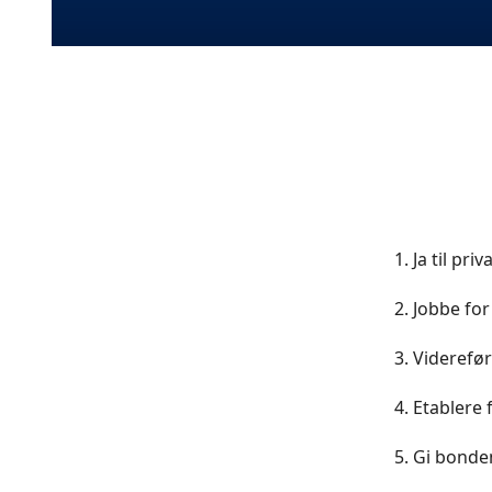
Ja til pri
Jobbe for
Viderefør
Etablere 
Gi bonden