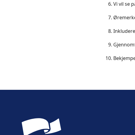
Vi vil se 
Øremerke 
Inkludere
Gjennomfø
Bekjempe 