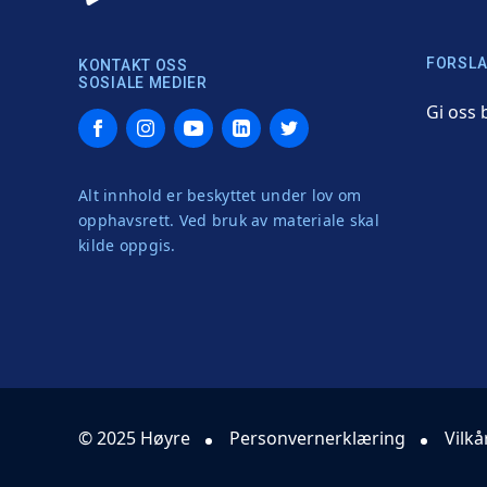
FORSLA
KONTAKT OSS
SOSIALE MEDIER
Gi oss 
Facebook
Instagram
YouTube
LinkedIn
Twitter
Alt innhold er beskyttet under lov om
opphavsrett. Ved bruk av materiale skal
kilde oppgis.
© 2025 Høyre
Personvernerklæring
Vilkå