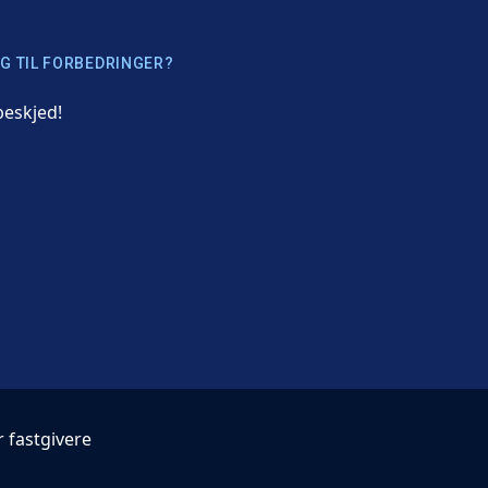
G TIL FORBEDRINGER?
beskjed!
r fastgivere