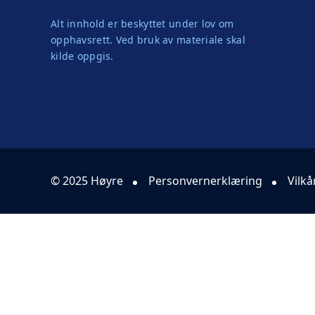
Alt innhold er beskyttet under lov om
opphavsrett. Ved bruk av materiale skal
kilde oppgis.
© 2025 Høyre
Personvernerklæring
Vilkå