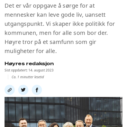
Det er vår oppgave å sørge for at
mennesker kan leve gode liv, uansett
utgangspunkt. Vi skaper ikke politikk for
kommunen, men for alle som bor der.
Høyre tror på et samfunn som gir
muligheter for alle.
Høyres redaksjon
Sist oppdatert: 14. august 2023
Ca. 1 minutter lesetid
Del
Del
Del
link
på
på
twitter
facebook