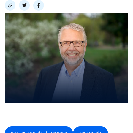
Del
Del
Del
link
på
på
twitter
facebook