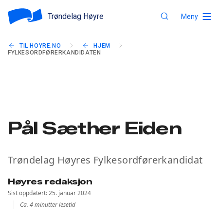
Trøndelag Høyre
Meny
TIL HOYRE.NO
HJEM
FYLKESORDFØRERKANDIDATEN
Pål Sæther Eiden
Trøndelag Høyres Fylkesordførerkandidat
Høyres redaksjon
Sist oppdatert: 25. januar 2024
Ca. 4 minutter lesetid