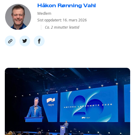
Håkon Rønning Vahl
Medlem
Sist oppdatert: 16. mars 2026
Ca. 2 minutter lesetid
Del
Del
Del
link
på
på
twitter
facebook