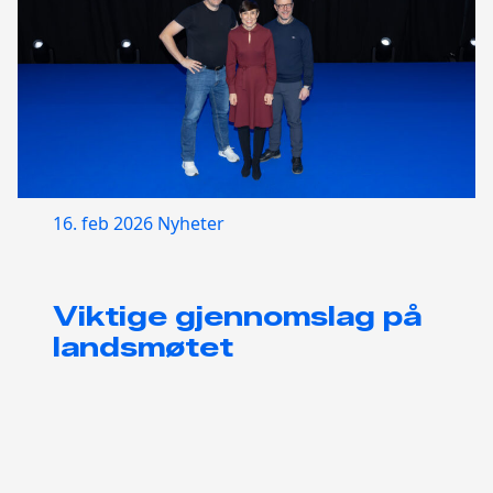
16. feb 2026
Nyheter
Viktige gjennomslag på
landsmøtet