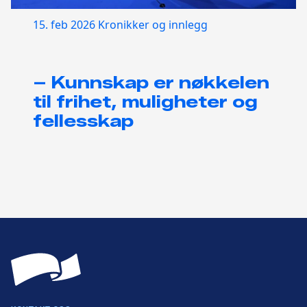
15. feb 2026
Kronikker og innlegg
– Kunnskap er nøkkelen
til frihet, muligheter og
fellesskap