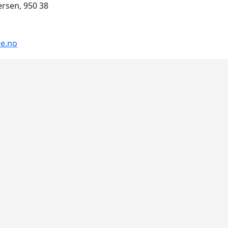
ersen, 950 38
e.no