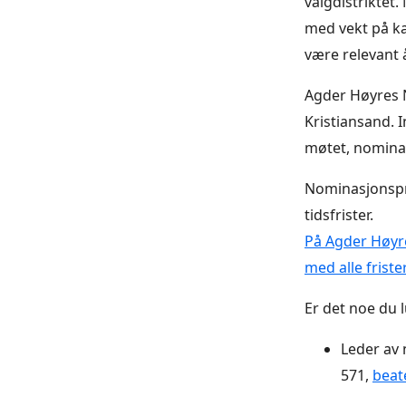
valgdistriktet.
med vekt på k
være relevant å
Agder Høyres N
Kristiansand. I
møtet, nominas
Nominasjonspr
tidsfrister.
På Agder Høyre
med alle frister
Er det noe du 
Leder av 
571,
beat