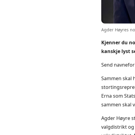
Agder Høyres no
Kjenner du no
kanskje lyst s
Send navnefors
Sammen skal he
stortingsrepre
Erna som Stats
sammen skal vi
Agder Høyre sti
valgdistrikt og