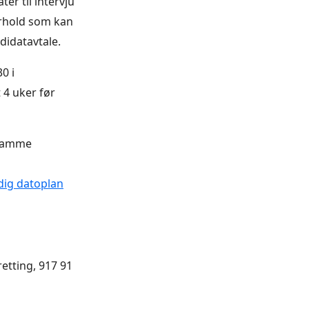
er til intervju
orhold som kan
ndidatavtale.
0 i
 4 uker før
 samme
dig datoplan
etting, 917 91