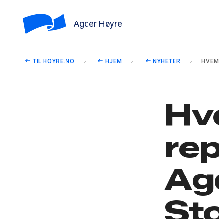
Agder Høyre
TIL HOYRE.NO
HJEM
NYHETER
HVEM
Hv
re
Ag
Sto