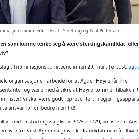
minasjonskomiteledere Beate Skretting og Paal Pedersen
en som kunne tenke seg å være stortingskandidat, eller
elv?
lag til nominasjonskomiteene innen 20. mai til e-post:
agd
le organisasjonen arbeide for at Agder Høyre får fire
sentanter og være med å sikre at Høyre kommer tilbake i 
minister! Vi skal være godt representert i regjeringsappara
 ta ansvar for en bedre fremtid!
ller med to stortingsvalglister 2025 – 2029, en liste for Au
 en liste for Vest-Agder valgdistrikt. Kandidatene må tilhøre