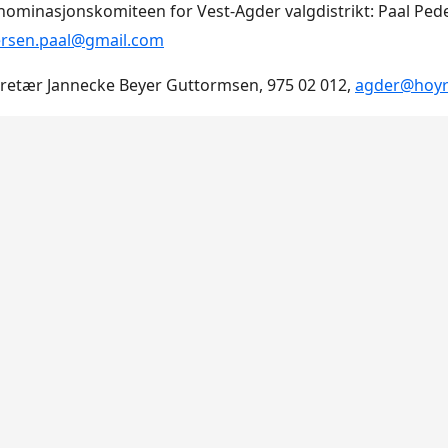
nominasjonskomiteen for Vest-Agder valgdistrikt: Paal Ped
rsen.paal@gmail.com
kretær Jannecke Beyer Guttormsen, 975 02 012,
agder@hoyr