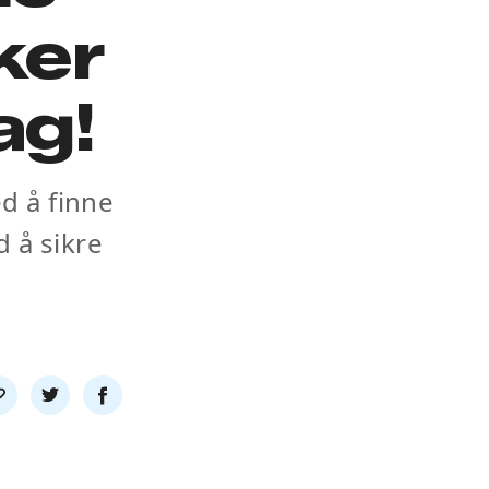
ker
ag!
d å finne
 å sikre
l
Del
Del
nk
på
på
twitter
facebook