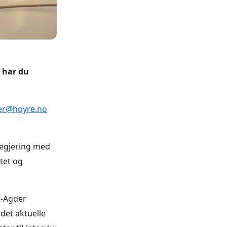
 har du
er@hoyre.no
Regjering med
tet og
st-Agder
 det aktuelle