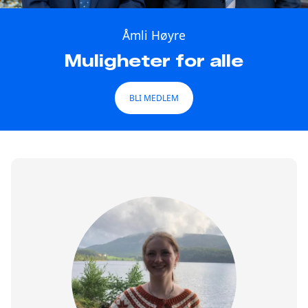
Åmli Høyre
Muligheter for alle
BLI MEDLEM