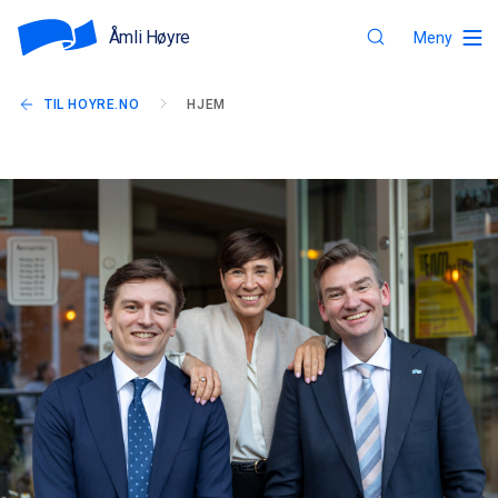
Åmli Høyre
Meny
TIL HOYRE.NO
HJEM