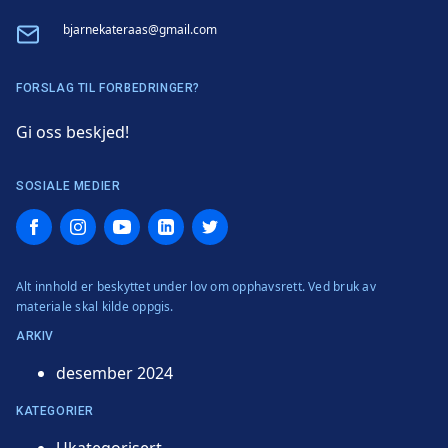
Email
bjarnekateraas@gmail.com
FORSLAG TIL FORBEDRINGER?
Gi oss beskjed!
SOSIALE MEDIER
Facebook
Instagram
YouTube
LinkedIn
Twitter
Alt innhold er beskyttet under lov om opphavsrett. Ved bruk av
materiale skal kilde oppgis.
ARKIV
desember 2024
KATEGORIER
Ukategorisert