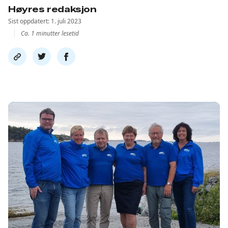
Høyres redaksjon
Sist oppdatert: 1. juli 2023
Ca. 1 minutter lesetid
Del
Del
Del
link
på
på
twitter
facebook