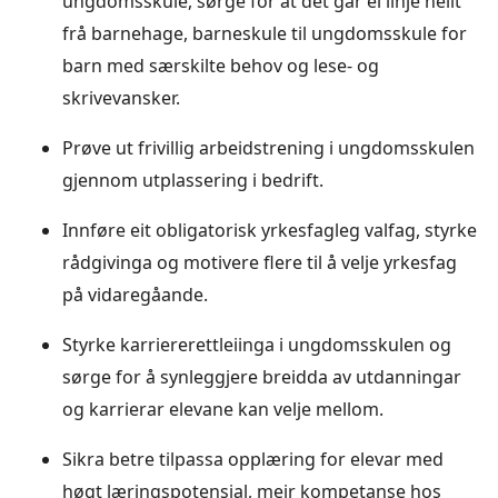
ungdomsskule, sørge for at det går ei linje heilt
frå barnehage, barneskule til ungdomsskule for
barn med særskilte behov og lese- og
skrivevansker.
Prøve ut frivillig arbeidstrening i ungdomsskulen
gjennom utplassering i bedrift.
Innføre eit obligatorisk yrkesfagleg valfag, styrke
rådgivinga og motivere flere til å velje yrkesfag
på vidaregåande.
Styrke karriererettleiinga i ungdomsskulen og
sørge for å synleggjere breidda av utdanningar
og karrierar elevane kan velje mellom.
Sikra betre tilpassa opplæring for elevar med
høgt læringspotensial, meir kompetanse hos