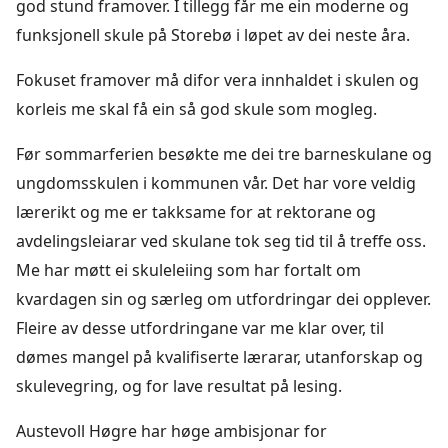
god stund framover. I tillegg får me ein moderne og
funksjonell skule på Storebø i løpet av dei neste åra.
Fokuset framover må difor vera innhaldet i skulen og
korleis me skal få ein så god skule som mogleg.
Før sommarferien besøkte me dei tre barneskulane og
ungdomsskulen i kommunen vår. Det har vore veldig
lærerikt og me er takksame for at rektorane og
avdelingsleiarar ved skulane tok seg tid til å treffe oss.
Me har møtt ei skuleleiing som har fortalt om
kvardagen sin og særleg om utfordringar dei opplever.
Fleire av desse utfordringane var me klar over, til
dømes mangel på kvalifiserte lærarar, utanforskap og
skulevegring, og for lave resultat på lesing.
Austevoll Høgre har høge ambisjonar for