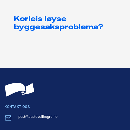
Korleis løyse
byggesaksproblema?
KONTAKT OSS
Email
post@austevollhogre.no