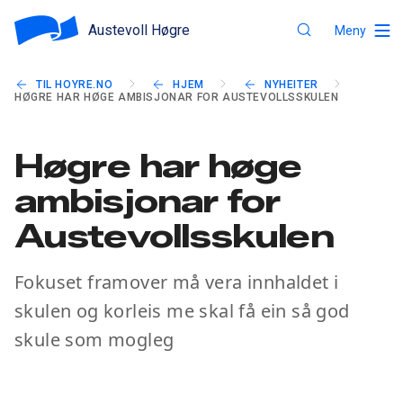
Austevoll Høgre
Meny
TIL HOYRE.NO
HJEM
NYHEITER
HØGRE HAR HØGE AMBISJONAR FOR AUSTEVOLLSSKULEN
Høgre har høge
ambisjonar for
Austevollsskulen
Fokuset framover må vera innhaldet i
skulen og korleis me skal få ein så god
skule som mogleg