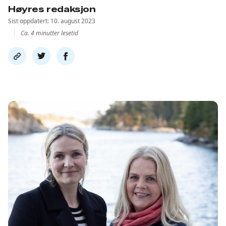
Høyres redaksjon
Sist oppdatert: 10. august 2023
Ca. 4 minutter lesetid
Del
Del
Del
link
på
på
twitter
facebook