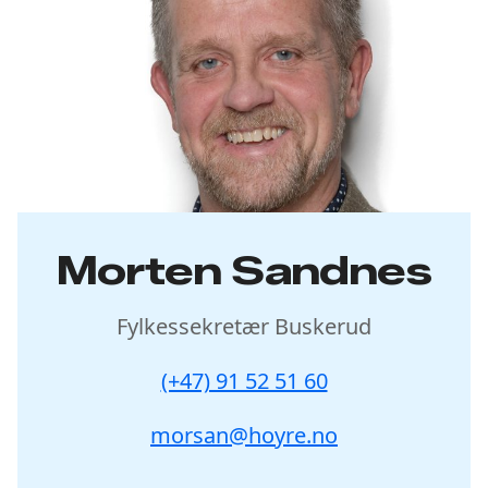
Morten Sandnes
Fylkessekretær Buskerud
(+47) 91 52 51 60
morsan@hoyre.no