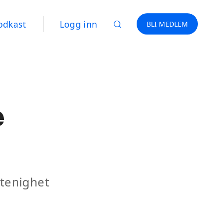
odkast
Logg inn
BLI MEDLEM
e
ttenighet