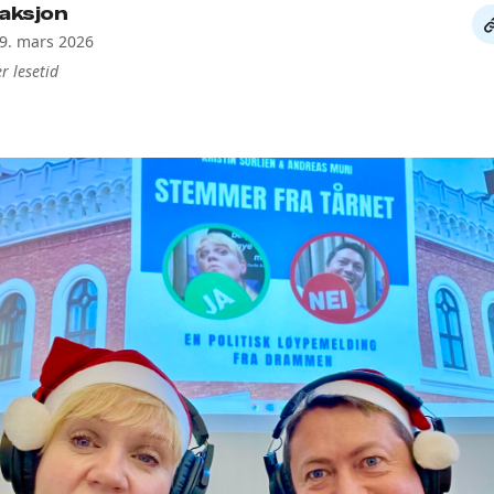
aksjon
De
19. mars 2026
li
r lesetid