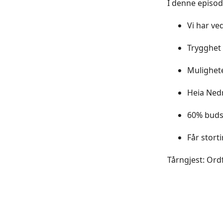
I denne episod
Vi har ve
Trygghet 
Mulighet
Heia Ned
60% buds
Får stort
Tårngjest: Ord