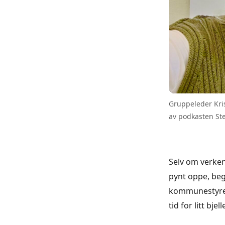
Gruppeleder Kri
av podkasten St
Selv om verken
pynt oppe, beg
kommunestyremø
tid for litt bje