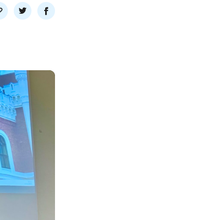
l
Del
Del
nk
på
på
twitter
facebook