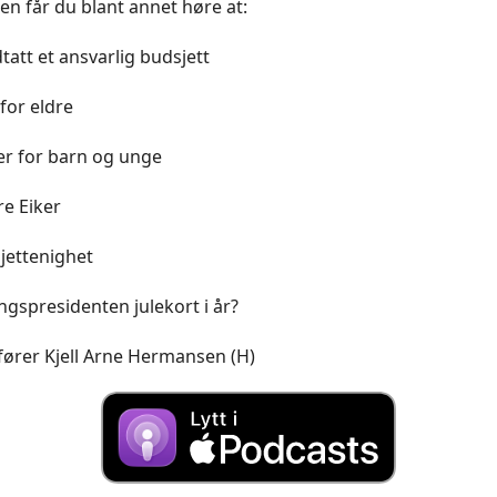
en får du blant annet høre at:
dtatt et ansvarlig budsjett
for eldre
er for barn og unge
re Eiker
jettenighet
ingspresidenten julekort i år?
fører Kjell Arne Hermansen (H)