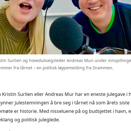
stin Surlien og hovedutvalgsleder Andreas Muri under innspilling
emmer fra tårnet – en politisk løypemelding fra Drammen.
 Kristin Surlien eller Andreas Mur har en eneste julegave i 
ynner julestemningen å bre seg i tårnet nå som årets siste
te er historie. Med nisseluene på og budsjettet i havn, e
lleklang og politisk juleglede.