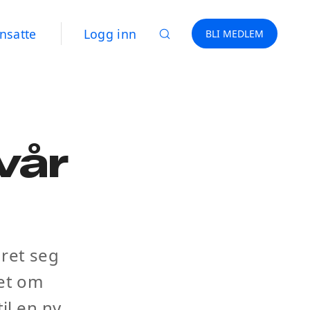
nsatte
Logg inn
BLI MEDLEM
 vår
dret seg
ket om
il en ny