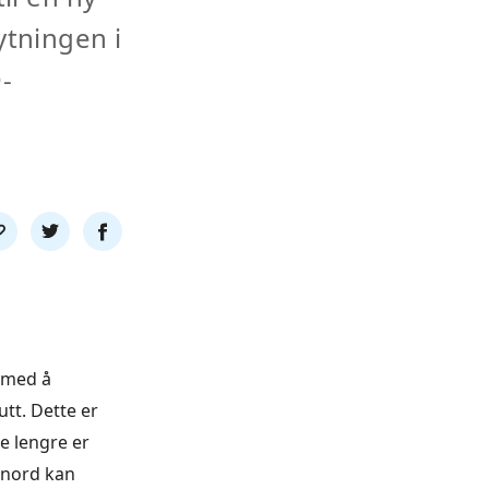
ytningen i
-
l
Del
Del
nk
på
på
twitter
facebook
d med å
utt. Dette er
e lengre er
 nord kan