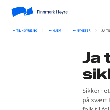
Finnmark Høyre
TIL HOYRE.NO
HJEM
NYHETER
JA TI
Ja t
sik
Sikkerhet
på svært 
folk til f