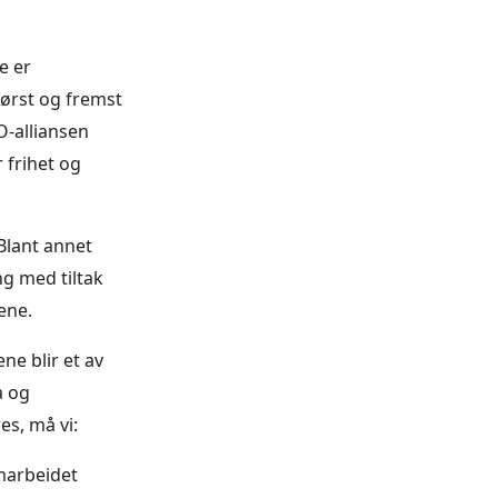
e er
ørst og fremst
O-alliansen
 frihet og
Blant annet
ng med tiltak
ene.
ne blir et av
a og
es, må vi:
amarbeidet