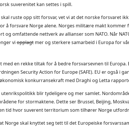
rsk suverenitet kan settes i spill.
kal ruste opp sitt forsvar, vet vi at det norske forsvaret ikk
or å forsvare Norge alene. Norges militære makt kommer f
tort og omfattende nettverk av allianser som NATO. Når NAT
renger vi
opplagt
mer og sterkere samarbeid i Europa for vår
med en rekke tiltak for å bedre forsvarsevnen til Europa. 
rdningen Security Action for Europe (SAFE). EU er også i ga
t økonomisk konkurransekraft med Draghi og Letta rapport
n utenrikspolitikk blir tydeligere og mer samlet. Nordområde
mrådene for stormaktene. Dette ser Brussel, Beijing, Moskv
en tid hvor suverent territorium som tilhører Norge utfordr
 at Norge skal knyttet seg tett til det Europeiske forsvarss