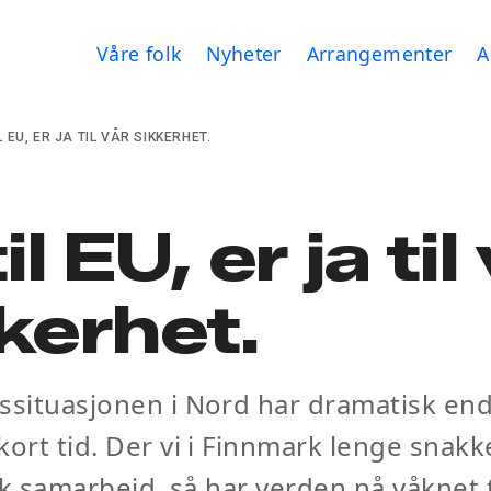
Våre folk
Nyheter
Arrangementer
A
L EU, ER JA TIL VÅR SIKKERHET.
il EU, er ja til
kerhet.
ssituasjonen i Nord har dramatisk en
kort tid. Der vi i Finnmark lenge snak
olk samarbeid, så har verden nå våknet t