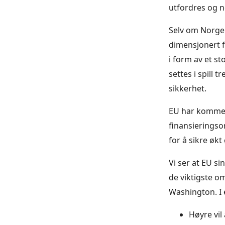
utfordres og no
Selv om Norge s
dimensjonert f
i form av et s
settes i spill t
sikkerhet.
EU har kommet 
finansieringso
for å sikre øk
Vi ser at EU si
de viktigste o
Washington. I 
Høyre vil