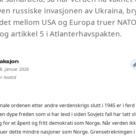
 Den russiske invasjonen av Ukraina, br
det mellom USA og Europa truer NATO
 og artikkel 5 i Atlanterhavspakten.
aksjon
De
28. januar 2026
li
r lesetid
nale ordenen etter andre verdenskrigs slutt i 1945 er i fer
n dype freden som vi har levd i siden Sovjets fall har tatt sl
ig for et åpent og fritt demokrati som Norge. Når verden ikk
truer dette mindre nasjoner som Norge. Grensetrekningen i